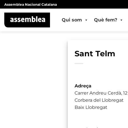
Skip
Assemblea Nacional Catalana
to
content
Qui som
Què fem?
Sant Telm
Adreça
Carrer Andreu Cerdà, 12
Corbera del Llobregat
Baix Llobregat