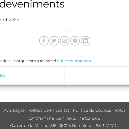
sdeveniments
ents</li>
ada a . Marqui com a favorit el
Enllaç permanent
.
ec
Avís Legal
·
Política de Privacitat
·
Política de Cookies
·
FAQs
ASSEMBLEA NACIONAL CATALANA
Carrer de la Marina, 315, 08025 Barcelona · 93 347 17 14