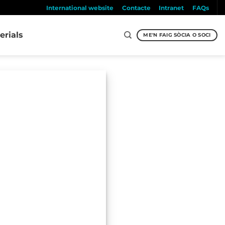
International website
Contacte
Intranet
FAQs
erials
ME'N FAIG SÒCIA O SOCI