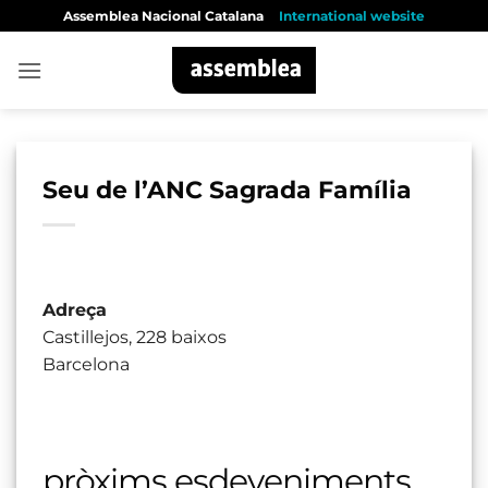
Skip
Assemblea Nacional Catalana
International website
to
content
Seu de l’ANC Sagrada Família
Adreça
Castillejos, 228 baixos
Barcelona
pròxims esdeveniments