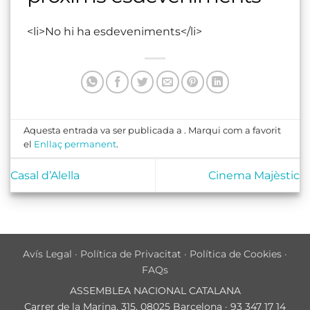
<li>No hi ha esdeveniments</li>
Aquesta entrada va ser publicada a . Marqui com a favorit
el
Enllaç permanent
.
Casal d’Alella
Cinema Majèstic
Avís Legal
·
Política de Privacitat
·
Política de Cookies
·
FAQs
ASSEMBLEA NACIONAL CATALANA
Carrer de la Marina, 315, 08025 Barcelona · 93 347 17 14