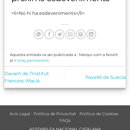
<li>No hi ha esdeveniments</li>
Aquesta entrada va ser publicada a . Marqui com a favorit
el
Enllaç permanent
.
Davant de l’Institut
Pavelló de Suècia
Francesc Macià
Avís Legal
·
Política de Privacitat
·
Política de Cookies
·
FAQs
ASSEMBLEA NACIONAL CATALANA