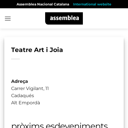
Skip
Assemblea Nacional Catalana
International website
to
content
Teatre Art i Joia
Adreça
Carrer Vigilant, 11
Cadaqués
Alt Empordà
pròxims esdeveniments