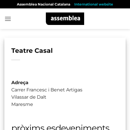
Skip
Assemblea Nacional Catalana
International website
to
content
Teatre Casal
Adreça
Carrer Francesc i Benet Artigas
Vilassar de Dalt
Maresme
pròxims esdeveniments