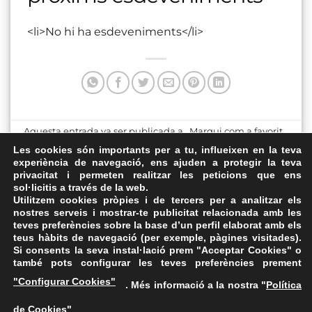
<li>No hi ha esdeveniments</li>
Aquesta entrada va ser publicada a . Marqui com a favorit
el
Enllaç permanent
.
Les cookies són importants per a tu, influeixen en la teva
experiència de navegació, ens ajuden a protegir la teva
privacitat i permeten realitzar les peticions que ens
Plaça de la Marina de
Sala de cultura
sol·licitis a través de la web.
Sants
Utilitzem cookies pròpies i de tercers per a analitzar els
nostres serveis i mostrar-te publicitat relacionada amb les
teves preferències sobre la base d’un perfil elaborat amb els
teus hàbits de navegació (per exemple, pàgines visitades).
Si consents la seva instal·lació prem "Acceptar Cookies" o
també pots configurar les teves preferències prement
Avís Legal
·
Política de Privacitat
·
Política de Cookies
·
"Configurar Cookies"
. Més informació a la nostra "
Política
FAQs
de Cookies
"
ASSEMBLEA NACIONAL CATALANA