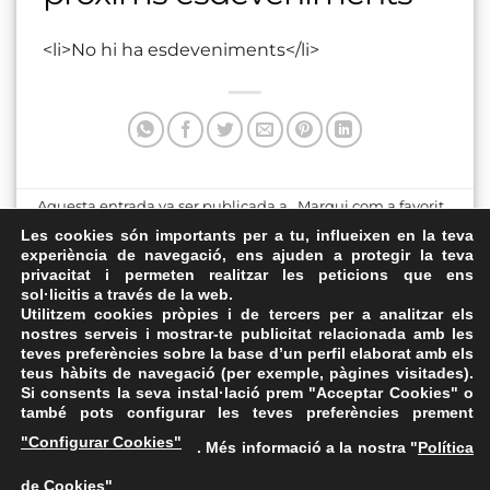
<li>No hi ha esdeveniments</li>
Aquesta entrada va ser publicada a . Marqui com a favorit
el
Enllaç permanent
.
Les cookies són importants per a tu, influeixen en la teva
experiència de navegació, ens ajuden a protegir la teva
privacitat i permeten realitzar les peticions que ens
Plaça de la Sardana i Plaça
Teatre Municipal
sol·licitis a través de la web.
Vella
Utilitzem cookies pròpies i de tercers per a analitzar els
nostres serveis i mostrar-te publicitat relacionada amb les
teves preferències sobre la base d’un perfil elaborat amb els
teus hàbits de navegació (per exemple, pàgines visitades).
Si consents la seva instal·lació prem "Acceptar Cookies" o
també pots configurar les teves preferències prement
Avís Legal
·
Política de Privacitat
·
Política de Cookies
·
"Configurar Cookies"
. Més informació a la nostra "
Política
FAQs
de Cookies
"
ASSEMBLEA NACIONAL CATALANA