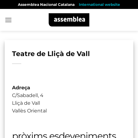
Skip
Assemblea Nacional Catalana
International website
to
content
Teatre de Lliçà de Vall
Adreça
C/Sabadell, 4
Lliçà de Vall
Vallès Oriental
pròxims esdeveniments