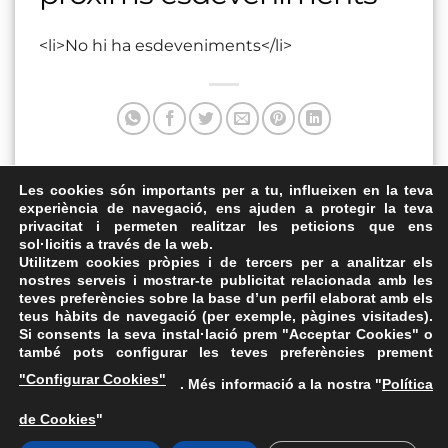
<li>No hi ha esdeveniments</li>
Aquesta entrada va ser publicada a . Marqui com a favorit
Les cookies són importants per a tu, influeixen en la teva
experiència de navegació, ens ajuden a protegir la teva
el
Enllaç permanent
.
privacitat i permeten realitzar les peticions que ens
sol·licitis a través de la web.
Sala La Lira 2.0
Plaça de Sant Antoni
Utilitzem cookies pròpies i de tercers per a analitzar els
nostres serveis i mostrar-te publicitat relacionada amb les
teves preferències sobre la base d’un perfil elaborat amb els
teus hàbits de navegació (per exemple, pàgines visitades).
Si consents la seva instal·lació prem "Acceptar Cookies" o
també pots configurar les teves preferències prement
Avís Legal
·
Política de Privacitat
·
Política de Cookies
·
"Configurar Cookies"
. Més informació a la nostra "
Política
FAQs
de Cookies
"
ASSEMBLEA NACIONAL CATALANA
Carrer de la Marina, 315, 08025 Barcelona · 93 347 17 14