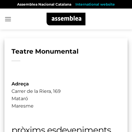
Skip
Assemblea Nacional Catalana
International website
to
content
Teatre Monumental
Adreça
Carrer de la Riera, 169
Mataró
Maresme
pròxims esdeveniments