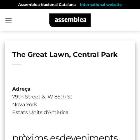
Skip
Assemblea Nacional Catalana
International website
to
content
The Great Lawn, Central Park
Adreça
79th Street &, W 85th St
Nova York
Estats Units d'Amèrica
pròxims esdeveniments