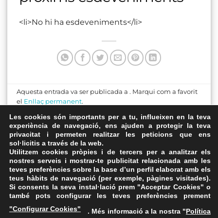
<li>No hi ha esdeveniments</li>
Aquesta entrada va ser publicada a . Marqui com a favorit
el
Enllaç permanent
.
Les cookies són importants per a tu, influeixen en la teva
William B. Umstead State
experiència de navegació, ens ajuden a protegir la teva
privacitat i permeten realitzar les peticions que ens
Park, Crabtree Creel
Tremont on the Common
sol·licitis a través de la web.
Entrance
Utilitzem cookies pròpies i de tercers per a analitzar els
nostres serveis i mostrar-te publicitat relacionada amb les
teves preferències sobre la base d’un perfil elaborat amb els
teus hàbits de navegació (per exemple, pàgines visitades).
Si consents la seva instal·lació prem "Acceptar Cookies" o
també pots configurar les teves preferències prement
Avís Legal
·
Política de Privacitat
·
Política de Cookies
·
"Configurar Cookies"
. Més informació a la nostra "
Política
FAQs