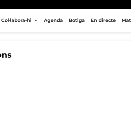
Col·labora-hi
Agenda
Botiga
En directe
Mat
ons