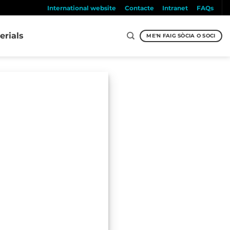
International website
Contacte
Intranet
FAQs
erials
ME'N FAIG SÒCIA O SOCI