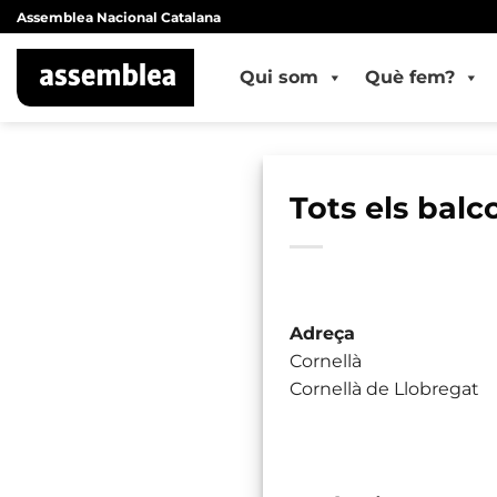
Skip
Assemblea Nacional Catalana
to
content
Qui som
Què fem?
Tots els balc
Adreça
Cornellà
Cornellà de Llobregat