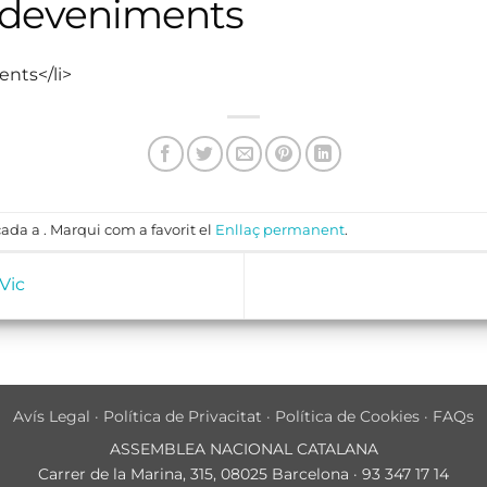
sdeveniments
ents</li>
ada a . Marqui com a favorit el
Enllaç permanent
.
Vic
Avís Legal
·
Política de Privacitat
·
Política de Cookies
·
FAQs
ASSEMBLEA NACIONAL CATALANA
Carrer de la Marina, 315, 08025 Barcelona · 93 347 17 14