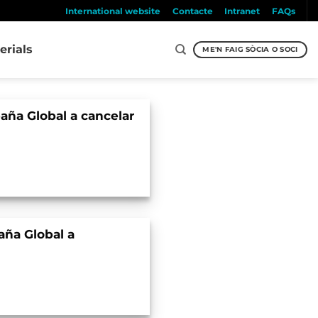
International website
Contacte
Intranet
FAQs
erials
ME'N FAIG SÒCIA O SOCI
paña Global a cancelar
]
aña Global a