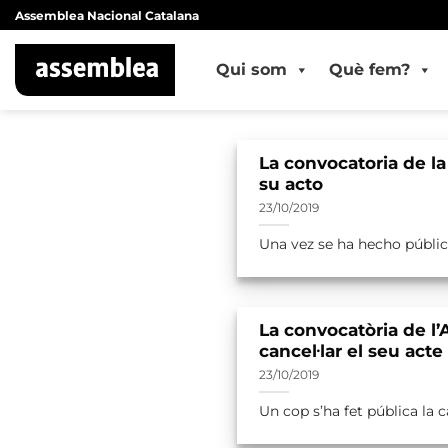
Skip
Assemblea Nacional Catalana
to
content
Qui som
Què fem?
La convocatoria de la
su acto
23/10/2019
Una vez se ha hecho pública
La convocatòria de l’
cancel·lar el seu acte
23/10/2019
Un cop s’ha fet pública la ca