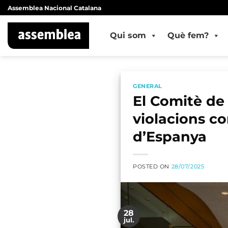
Skip
Assemblea Nacional Catalana
to
content
Qui som
Què fem?
GENERAL
El Comitè de
violacions co
d’Espanya
POSTED ON
28/07/2025
28
jul.