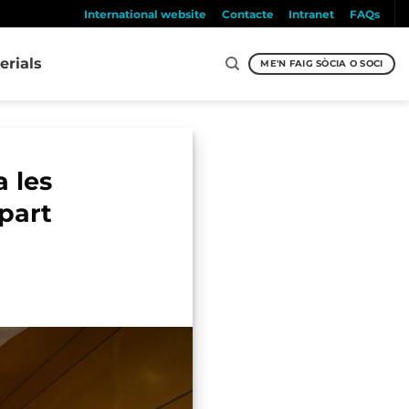
International website
Contacte
Intranet
FAQs
erials
ME'N FAIG SÒCIA O SOCI
 les
 part