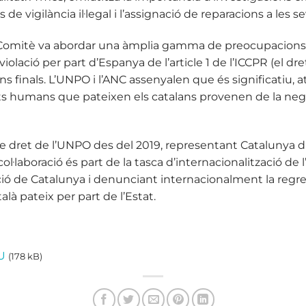
 de vigilància il·legal i l’assignació de reparacions a les s
l Comitè va abordar una àmplia gamma de preocupacions
 violació per part d’Espanya de l’article 1 de l’ICCPR (el d
ns finals. L’UNPO i l’ANC assenyalen que és significatiu, 
ets humans que pateixen els catalans provenen de la neg
 dret de l’UNPO des del 2019, representant Catalunya di
ol·laboració és part de la tasca d’internacionalització de 
ió de Catalunya i denunciant internacionalment la regre
là pateix per part de l’Estat.
U
(178 kB)