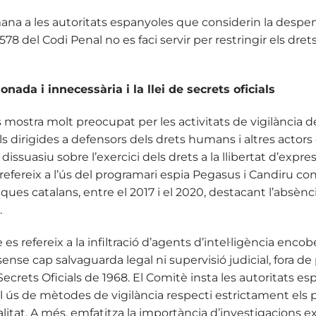
ana a les autoritats espanyoles que considerin la despena
e 578 del Codi Penal no es faci servir per restringir els dr
nada i innecessària i la llei de secrets oficials
mostra molt preocupat per les activitats de vigilància de l
ls dirigides a defensors dels drets humans i altres actors d
issuasiu sobre l’exercici dels drets a la llibertat d’expres
 refereix a l’ús del programari espia Pegasus i Candiru con
liques catalans, entre el 2017 i el 2020, destacant l’absèn
.
 es refereix a la infiltració d’agents d’intel·ligència enco
nse cap salvaguarda legal ni supervisió judicial, fora de 
Secrets Oficials de 1968. El Comitè insta les autoritats espa
 ús de mètodes de vigilància respecti estrictament els pr
litat. A més, emfatitza la importància d’investigacions ex