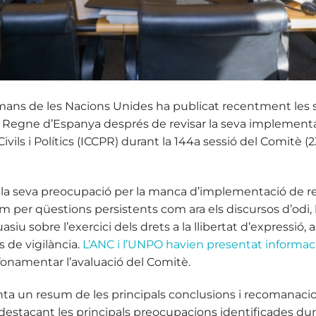
ans de les Nacions Unides ha publicat recentment les s
l Regne d’Espanya després de revisar la seva implementa
vils i Polítics (ICCPR) durant la 144a sessió del Comitè (23
 la seva preocupació per la manca d’implementació de 
m per qüestions persistents com ara els discursos d’odi, la
uasiu sobre l’exercici dels drets a la llibertat d’expressió,
s de vigilància.
L’ANC i l’UNPO havien presentat informac
fonamentar l’avaluació del Comitè.
nta un resum de les principals conclusions i recomanaci
destacant les principals preocupacions identificades duran