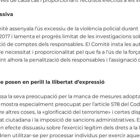
ves de cada cas i proporcionant recursos efectius a les v
essiva
è assenyala l’ús excessiu de la violència policial durant 
017 i lamenta el progrés limitat de les investigacions so
ió de comptes dels responsables. El Comitè insta les au
e necessitat i proporcionalitat pel que fa a l’ús de la força
nt alhora la penalització dels responsables i l’assignació 
e posen en perill la llibertat d’expressió
ssa la seva preocupació per la manca de mesures adopta
 Es mostra especialment preocupat per l’article 578 del Cod
e altres coses, la «glorificació del terrorisme» i certes di
at ciutadana i la imposició de sancions administratives.
efecte dissuasiu sobre l’exercici legítim dels drets a la l
odrien utilitzar-se per processar individus per exercir aque