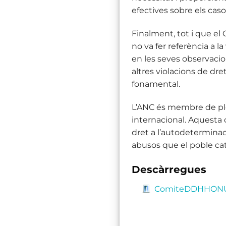
efectives sobre els casos
Finalment, tot i que e
no va fer referència a la
en les seves observacio
altres violacions de dr
fonamental.
L’ANC és membre de ple
internacional. Aquesta c
dret a l’autodeterminac
abusos que el poble cata
Descàrregues
ComiteDDHHON