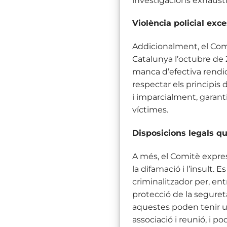
investigacions exhausti
Violència policial exc
Addicionalment, el Comit
Catalunya l’octubre de 2
manca d’efectiva rendic
respectar els principis d
i imparcialment, garanti
víctimes.
Disposicions legals qu
A més, el Comitè expre
la difamació i l’insult.
criminalitzador per, entr
protecció de la seguret
aquestes poden tenir un 
associació i reunió, i p