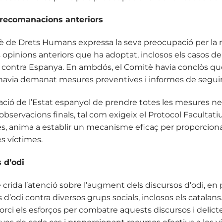
recomanacions anteriors
itè de Drets Humans expressa la seva preocupació per la
opinions anteriors que ha adoptat, inclosos els casos de
contra Espanya. En ambdós, el Comitè havia conclòs que
 i havia demanat mesures preventives i informes de segu
igació de l’Estat espanyol de prendre totes les mesures n
servacions finals, tal com exigeix el Protocol Facultatiu
és, anima a establir un mecanisme eficaç per proporcio
s víctimes.
s d’odi
 crida l’atenció sobre l’augment dels discursos d’odi, en p
es d’odi contra diversos grups socials, inclosos els catalan
orci els esforços per combatre aquests discursos i delictes