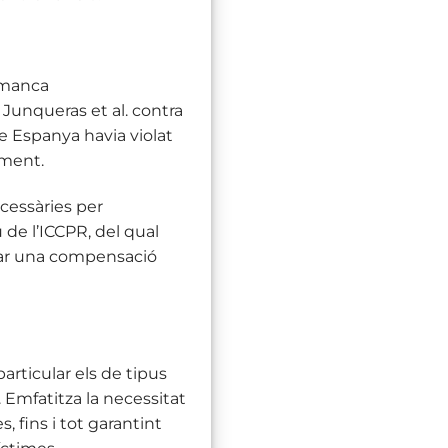
 manca
 Junqueras et al. contra
 Espanya havia violat
iment.
ecessàries per
 de l’ICCPR, del qual
nar una compensació
articular els de tipus
s. Emfatitza la necessitat
, fins i tot garantint