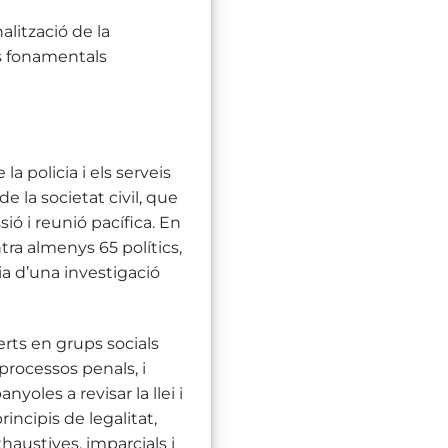
lització de la
ets fonamentals
a policia i els serveis
e la societat civil, que
sió i reunió pacífica. En
tra almenys 65 polítics,
cia d’una investigació
berts en grups socials
processos penals, i
nyoles a revisar la llei i
incipis de legalitat,
haustives, imparcials i