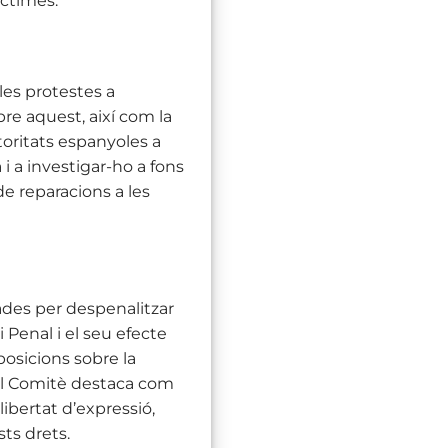
íctimes.
les protestes a
bre aquest, així com la
toritats espanyoles a
 i a investigar-ho a fons
de reparacions a les
des per despenalitzar
i Penal i el seu efecte
sposicions sobre la
 El Comitè destaca com
libertat d’expressió,
sts drets.