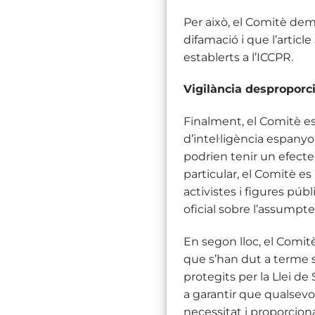
Per això, el Comitè dem
difamació i que l’articl
establerts a l’ICCPR.
Vigilància desproporcio
Finalment, el Comitè es 
d’intel·ligència espanyo
podrien tenir un efecte d
particular, el Comitè es
activistes i figures púb
oficial sobre l’assumpte
En segon lloc, el Comitè
que s’han dut a terme se
protegits per la Llei de 
a garantir que qualsevol
necessitat i proporciona