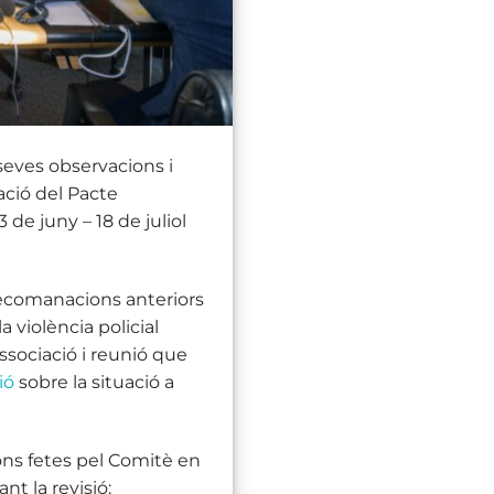
eves observacions i
ció del Pacte
 de juny – 18 de juliol
recomanacions anteriors
 violència policial
 associació i reunió que
ió
sobre la situació a
ons fetes pel Comitè en
t la revisió: