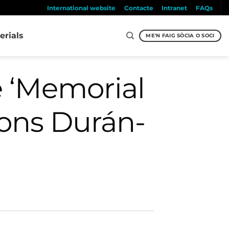
International website
Contacte
Intranet
FAQs
erials
ME'N FAIG SÒCIA O SOCI
re ‘Memorial
fons Durán-