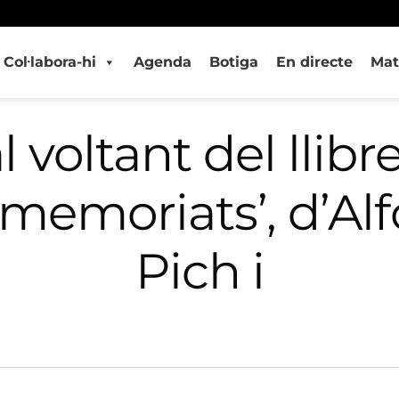
Col·labora-hi
Agenda
Botiga
En directe
Mat
 voltant del llib
smemoriats’, d’Al
Pich i