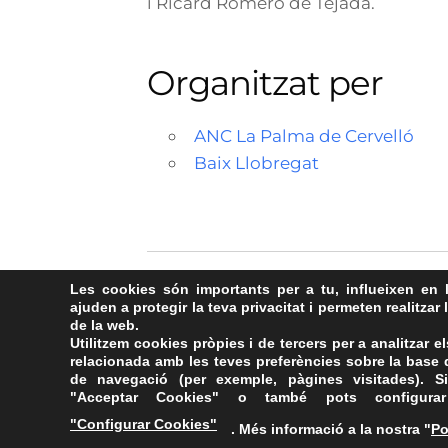
i Ricard Romero de Tejada.
Organitzat per
ANC La Palma de Cervelló
Baix Llobregat
Les cookies són importants per a tu, influeixen en 
ajuden a protegir la teva privacitat i permeten realitzar 
de la web.
Utilitzem cookies pròpies i de tercers per a analitzar el
relacionada amb les teves preferències sobre la base d
de navegació (per exemple, pàgines visitades). Si
"Acceptar Cookies" o també pots configurar
"Configurar Cookies"
. Més informació a la nostra "
Po