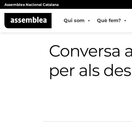
Skip
Assemblea Nacional Catalana
to
content
Qui som
Què fem?
Conversa al
per als de