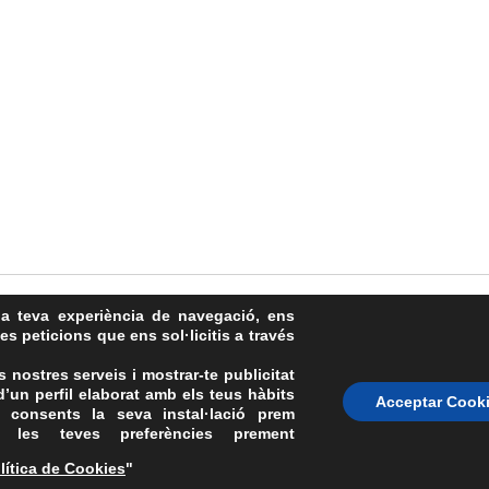
la teva experiència de navegació, ens
les peticions que ens sol·licitis a través
s nostres serveis i mostrar-te publicitat
’un perfil elaborat amb els teus hàbits
Avís Legal
·
Política de Privacitat
·
Política de Cookies
·
FAQs
Acceptar Cook
 consents la seva instal·lació prem
ASSEMBLEA NACIONAL CATALANA
 les teves preferències prement
Carrer de la Marina, 315, 08025 Barcelona · 93 347 17 14
lítica de Cookies
"