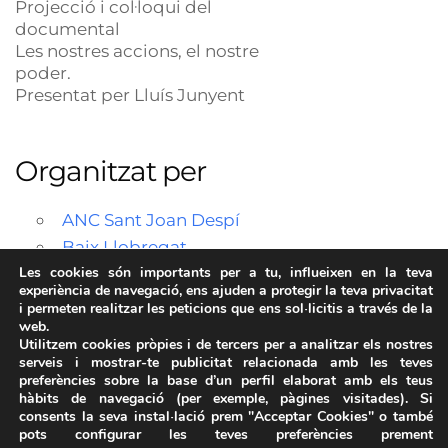
Projecció i col·loqui del
documental
Les nostres accions, el nostre
poder.
Presentat per Lluís Junyent
Organitzat per
ANC Sant Joan Despí
Baix Llobregat
Les cookies són importants per a tu, influeixen en la teva
experiència de navegació, ens ajuden a protegir la teva privacitat
i permeten realitzar les peticions que ens sol·licitis a través de la
web.
Utilitzem cookies pròpies i de tercers per a analitzar els nostres
serveis i mostrar-te publicitat relacionada amb les teves
preferències sobre la base d’un perfil elaborat amb els teus
hàbits de navegació (per exemple, pàgines visitades). Si
consents la seva instal·lació prem "Acceptar Cookies" o també
pots configurar les teves preferències prement