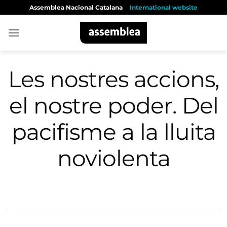
Skip
Assemblea Nacional Catalana
International website
to
content
Les nostres accions,
el nostre poder. Del
pacifisme a la lluita
noviolenta