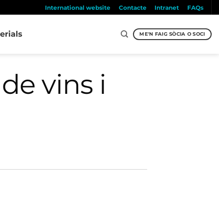
International website
Contacte
Intranet
FAQs
erials
ME'N FAIG SÒCIA O SOCI
de vins i