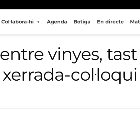
Col·labora-hi
Agenda
Botiga
En directe
Mat
entre vinyes, tast 
xerrada-col·loqui