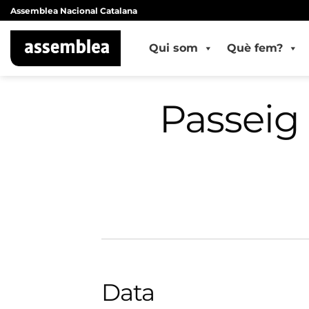
Skip
Assemblea Nacional Catalana
to
content
Qui som
Què fem?
Passeig 
Data