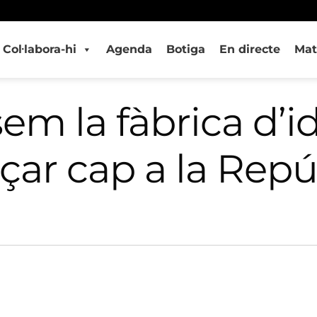
Col·labora-hi
Agenda
Botiga
En directe
Mat
m la fàbrica d’i
çar cap a la Repú