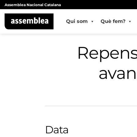
Skip
Assemblea Nacional Catalana
to
content
Qui som
Què fem?
Repense
avan
Data