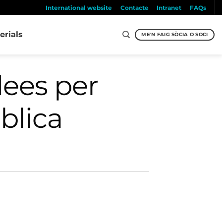
International website
Contacte
Intranet
FAQs
erials
ME'N FAIG SÒCIA O SOCI
dees per
blica