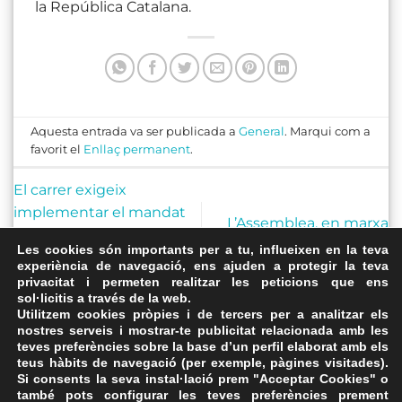
la República Catalana.
Aquesta entrada va ser publicada a
General
. Marqui com a
favorit el
Enllaç permanent
.
El carrer exigeix
implementar el mandat
L’Assemblea, en marxa
de l’1-O un any després
aquest cap de setmana
Les cookies són importants per a tu, influeixen en la teva
del referèndum que ho
experiència de navegació, ens ajuden a protegir la teva
va canviar tot
privacitat i permeten realitzar les peticions que ens
sol·licitis a través de la web.
Utilitzem cookies pròpies i de tercers per a analitzar els
nostres serveis i mostrar-te publicitat relacionada amb les
teves preferències sobre la base d’un perfil elaborat amb els
teus hàbits de navegació (per exemple, pàgines visitades).
Si consents la seva instal·lació prem "Acceptar Cookies" o
també pots configurar les teves preferències prement