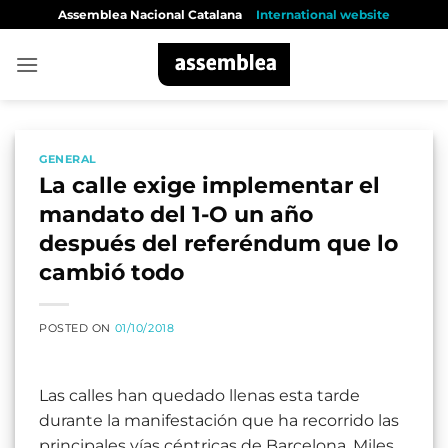
Skip
Assemblea Nacional Catalana
International website
to
content
GENERAL
La calle exige implementar el
mandato del 1-O un año
después del referéndum que lo
cambió todo
POSTED ON
01/10/2018
Las calles han quedado llenas esta tarde
durante la manifestación que ha recorrido las
principales vías céntricas de Barcelona. Miles