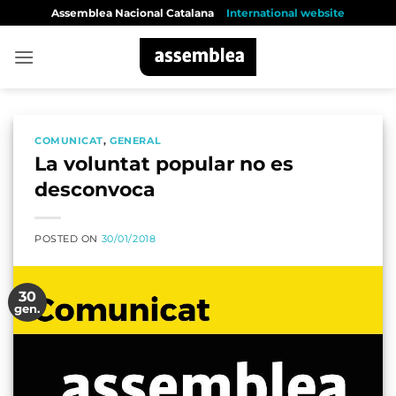
Skip
Assemblea Nacional Catalana
International website
to
content
COMUNICAT
,
GENERAL
La voluntat popular no es
desconvoca
POSTED ON
30/01/2018
30
gen.