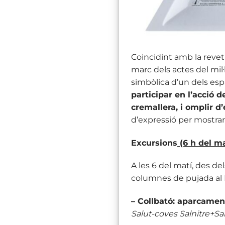
Coincidint amb la revetl
marc dels actes del mil
simbòlica d’un dels esp
participar en l’acció 
cremallera, i omplir d
d’expressió per mostrar 
Excursions
(6 h del ma
A les 6 del matí, des de
columnes de pujada al 
– Collbató: aparcament
Salut-coves Salnitre+Sa