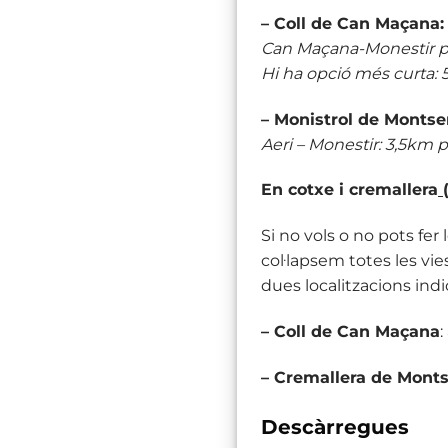
– Coll de Can Maçana
Can Maçana-Monestir pe
Hi ha opció més curta: 
– Monistrol de Montse
Aeri – Monestir: 3,5km 
En cotxe i cremallera
(
Si no vols o no pots fer
col·lapsem totes les vie
dues localitzacions ind
– Coll de Can Maçana
– Cremallera de Monts
Descàrregues