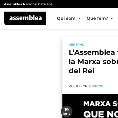
Skip
Assemblea Nacional Catalana
to
content
Qui som
Què fem?
GENERAL
L’Assemblea f
la Marxa sobr
del Rei
POSTED ON
19/06/2025
19
juny