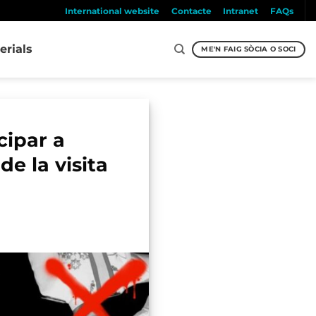
International website
Contacte
Intranet
FAQs
erials
ME'N FAIG SÒCIA O SOCI
cipar a
e la visita