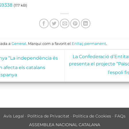
59338
(117 kB)
cada a
General
. Marqui com a favorit el
Enllaç permanent
.
La Confederació d’Entitat
nya “La independència és
presenta el projecte “Païs
 afecta els catalans
l’espoli f
Espanya
Avís Legal
·
Política de Privacitat
·
Política de Cookies
·
FAQs
ASSEMBLEA NACIONAL CATALANA