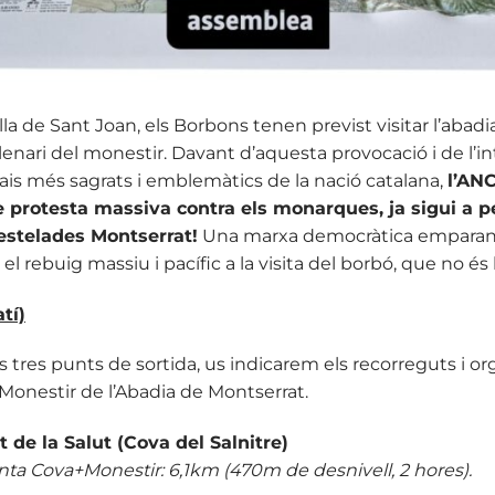
la de Sant Joan, els Borbons tenen previst visitar l’abad
·lenari del monestir. Davant d’aquesta provocació i de l’i
ais més sagrats i emblemàtics de la nació catalana,
l’ANC
de protesta massiva contra els monarques, ja sigui a p
’estelades Montserrat!
Una marxa democràtica emparant-s
el rebuig massiu i pacífic a la visita del borbó, que no é
tí)
ls tres punts de sortida, us indicarem els recorreguts i o
Monestir de l’Abadia de Montserrat.
 de la Salut (Cova del Salnitre)
nta Cova+Monestir: 6,1km (470m de desnivell, 2 hores).