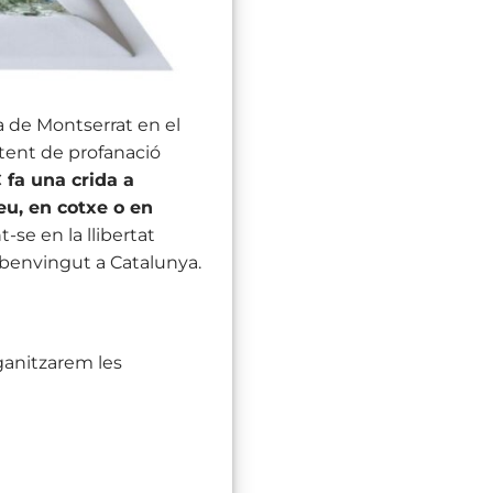
ia de Montserrat en el
ntent de profanació
 fa una crida a
eu, en cotxe o en
e en la llibertat
s benvingut a Catalunya.
rganitzarem les