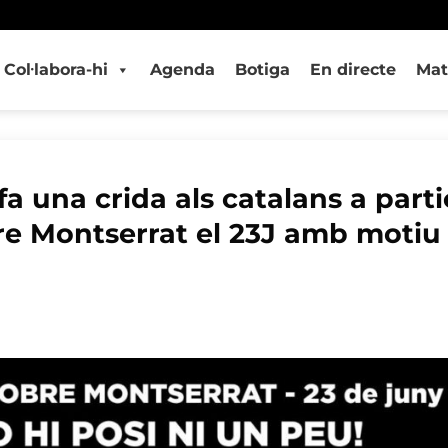
Col·labora-hi
Agenda
Botiga
En directe
Mat
a una crida als catalans a parti
e Montserrat el 23J amb motiu d