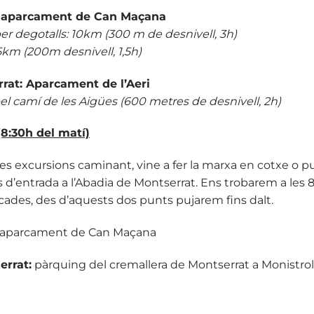
: aparcament de Can Maçana
r degotalls: 10km (300 m de desnivell, 3h)
5km (200m desnivell, 1,5h)
rrat: Aparcament de l’Aeri
pel camí de les Aigües (600 metres de desnivell, 2h)
8:30h del matí)
 les excursions caminant, vine a fer la marxa en cotxe o p
s d’entrada a l’Abadia de Montserrat. Ens trobarem a les 8
icades, des d’aquests dos punts pujarem fins dalt.
: aparcament de Can Maçana
errat:
pàrquing del cremallera de Montserrat a Monistrol