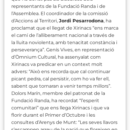
representants de la Fundació Randa i de
l’Assemblea. El coordinador de la comissió
d’Accions al Territori,
Jordi Pesarrodona
, ha
proclamat que el llegat de Xirinacs “ens marca
el camí de l’alliberament nacional a través de
la lluita noviolenta, amb tenacitat constància i
perseverança”. Genís Vives, en representació
d’Òmnium Cultural, ha assenyalat com
Xirinacs va predicar en un context molt
advers: “Això ens recorda que cal continuar
picant pedra, cal persistir, com ho va fer ell,
sabent que tornaran a venir temps millors”.
Dolors Marín, membre del patronat de la
Fundació Randa, ha recordat “l’esperit
comunitari” que ens llega Xirinacs i que va
florir durant el Primer d’Octubre i les
consultes d’Arenys de Munt: “Les seves llavors
s’escampen arreu de la nació que floreixen en