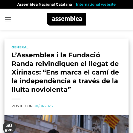
Skip
Assemblea Nacional Catalana
International website
to
content
GENERAL
L’Assemblea i la Fundació
Randa reivindiquen el llegat de
Xirinacs: “Ens marca el camí de
la independència a través de la
lluita noviolenta”
POSTED ON
30/01/2025
30
gen.