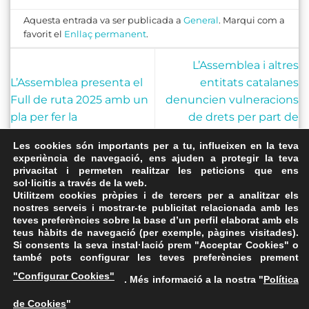
Aquesta entrada va ser publicada a
General
. Marqui com a
favorit el
Enllaç permanent
.
L’Assemblea i altres
L’Assemblea presenta el
entitats catalanes
Full de ruta 2025 amb un
denuncien vulneracions
pla per fer la
de drets per part de
independència d’aquí a
l’Estat espanyol en el
Les cookies són importants per a tu, influeixen en la teva
tres anys
marc de l’Examen
experiència de navegació, ens ajuden a protegir la teva
Periòdic Universal
privacitat i permeten realitzar les peticions que ens
sol·licitis a través de la web.
Utilitzem cookies pròpies i de tercers per a analitzar els
nostres serveis i mostrar-te publicitat relacionada amb les
teves preferències sobre la base d’un perfil elaborat amb els
teus hàbits de navegació (per exemple, pàgines visitades).
Si consents la seva instal·lació prem "Acceptar Cookies" o
també pots configurar les teves preferències prement
Avís Legal
·
Política de Privacitat
·
Política de Cookies
·
"Configurar Cookies"
. Més informació a la nostra "
Política
FAQs
de Cookies
"
ASSEMBLEA NACIONAL CATALANA