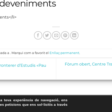
sdeveniments
ents</li>
ada a . Marqui com a favorit el
Enllaç permanent
.
Fòrum obert, Centre Tra
fronterer d’Estudis «Pau
la teva experiència de navegació, ens
Avís Legal
·
Política de Privacitat
·
Política de Cookies
·
FAQs
les peticions que ens sol·licitis a través
ASSEMBLEA NACIONAL CATALANA