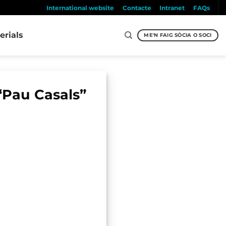
International website
Contacte
Intranet
FAQs
erials
ME'N FAIG SÒCIA O SOCI
“Pau Casals”