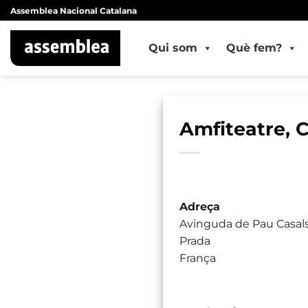
Skip
Assemblea Nacional Catalana
to
content
Qui som
Què fem?
Amfiteatre, 
Adreça
Avinguda de Pau Casals
Prada
França