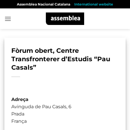
Skip
Assemblea Nacional Catalana
International website
to
content
Fòrum obert, Centre
Transfronterer d’Estudis “Pau
Casals”
Adreça
Avinguda de Pau Casals, 6
Prada
França