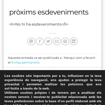
pròxims esdeveniments
<li>No hi ha esdeveniments</li>
Aquesta entrada va ser publicada a . Marqui com a favorit
el
Enllaç permanent
.
Sala Central d’Actes i
Amfiteatre, Centre
Les cookies són importants per a tu, influeixen en la teva
Conferències, Centre
experiència de navegació, ens ajuden a protegir la teva
Transfronterer d’Estudis
privacitat i permeten realitzar les peticions que ens
Transfronterer d’Estudis
“Pau Casals”
sol·licitis a través de la web.
“Pau Casals”
Utilitzem cookies pròpies i de tercers per a analitzar els
nostres serveis i mostrar-te publicitat relacionada amb les
teves preferències sobre la base d’un perfil elaborat amb els