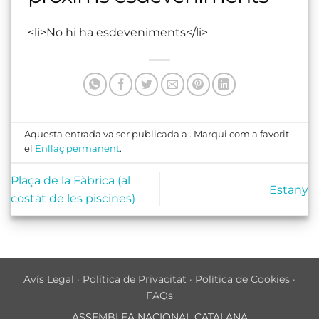
<li>No hi ha esdeveniments</li>
Aquesta entrada va ser publicada a . Marqui com a favorit
el
Enllaç permanent
.
Plaça de la Fàbrica (al
Estany
costat de les piscines)
Avís Legal
·
Política de Privacitat
·
Política de Cookies
·
FAQs
ASSEMBLEA NACIONAL CATALANA