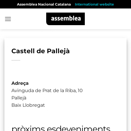
Skip
Assemblea Nacional Catalana
International website
to
content
Castell de Pallejà
Adreça
Avinguda de Prat de la Riba, 10
Pallejà
Baix Llobregat
pròxims esdeveniments