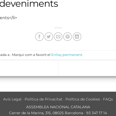
sdeveniments
ents</li>
ada a . Marqui com a favorit el
Enllaç permanent
.
Avís Legal
·
Política de Privacitat
·
Política de Cookies
·
FAQs
ASSEMBLEA NACIONAL CATALANA
Carrer de la Marina, 315, 08025 Barcelona · 93 347 17 14