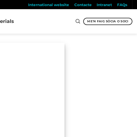
International website
Contacte
Intranet
FAQs
erials
ME'N FAIG SÒCIA O SOCI