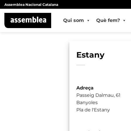
Skip
Assemblea Nacional Catalana
to
content
Qui som
Què fem?
Estany
Adreça
Passeig Dalmau, 61
Banyoles
Pla de l'Estany