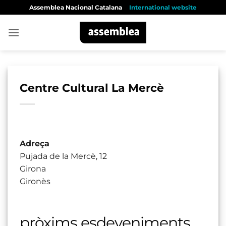
Skip
Assemblea Nacional Catalana
International website
to
content
Centre Cultural La Mercè
Adreça
Pujada de la Mercè, 12
Girona
Gironès
pròxims esdeveniments