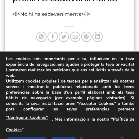
<li>No hi ha esdeveniments</li>
Les cookies són importants per a tu, influeixen en la teva
Aquesta entrada va ser publicada a . Marqui com a favorit
experiència de navegació, ens ajuden a protegir la teva privacitat
el
Enllaç permanent
.
i permeten realitzar les peticions que ens sol·licitis a través de la
web.
Heinrichplatz
Plaça de l’Església
Utilitzem cookies pròpies i de tercers per a analitzar els nostres
serveis i mostrar-te publicitat relacionada amb les teves
preferències sobre la base d’un perfil elaborat amb els teus
hàbits de navegació (per exemple, pàgines visitades). Si
consents la seva instal·lació prem "Acceptar Cookies" o també
pots configurar les teves preferències prement
Avís Legal
·
Política de Privacitat
·
Política de Cookies
·
"Configurar Cookies"
. Més informació a la nostra "
Política de
FAQs
Cookies
"
ASSEMBLEA NACIONAL CATALANA
Carrer de la Marina, 315, 08025 Barcelona · 93 347 17 14