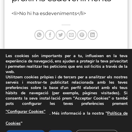
<li>No hi ha esdeveniments</li>
Les cookies són importants per a tu, influeixen en la teva
Aquesta entrada va ser publicada a . Marqui com a favorit
experiència de navegació, ens ajuden a protegir la teva privacitat
el
Enllaç permanent
.
i permeten realitzar les peticions que ens sol·licitis a través de la
web.
El Jardinet
Centre Cultural La Mercè
Utilitzem cookies pròpies i de tercers per a analitzar els nostres
serveis i mostrar-te publicitat relacionada amb les teves
preferències sobre la base d’un perfil elaborat amb els teus
hàbits de navegació (per exemple, pàgines visitades). Si
consents la seva instal·lació prem "Acceptar Cookies" o també
pots configurar les teves preferències prement
Avís Legal
·
Política de Privacitat
·
Política de Cookies
·
"Configurar Cookies"
. Més informació a la nostra "
Política de
FAQs
Cookies
"
ASSEMBLEA NACIONAL CATALANA
Carrer de la Marina, 315, 08025 Barcelona · 93 347 17 14