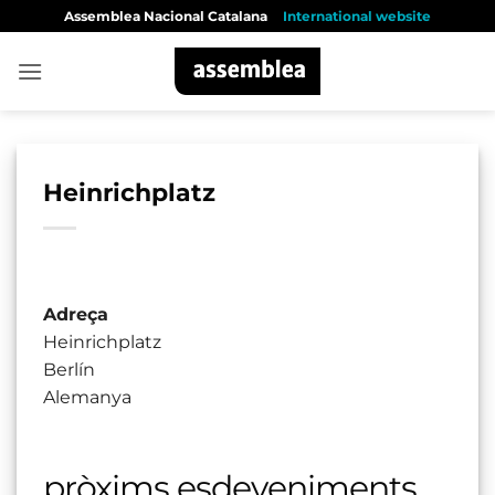
Skip
Assemblea Nacional Catalana
International website
to
content
Heinrichplatz
Adreça
Heinrichplatz
Berlín
Alemanya
pròxims esdeveniments