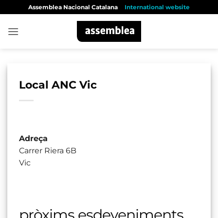
Skip
Assemblea Nacional Catalana
International website
to
content
Local ANC Vic
Adreça
Carrer Riera 6B
Vic
pròxims esdeveniments