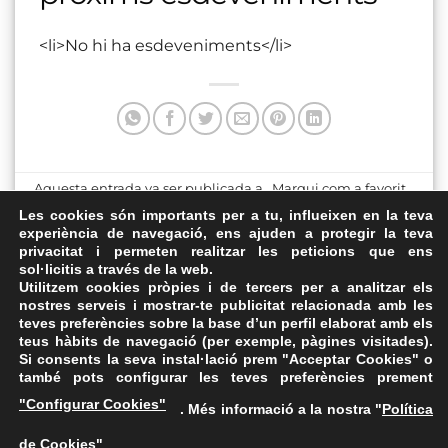
<li>No hi ha esdeveniments</li>
Aquesta entrada va ser publicada a . Marqui com a favorit
el
Enllaç permanent
.
Les cookies són importants per a tu, influeixen en la teva
experiència de navegació, ens ajuden a protegir la teva
privacitat i permeten realitzar les peticions que ens
Centre Cívic Matas i
Local ANC Vic
sol·licitis a través de la web.
Ramis
Utilitzem cookies pròpies i de tercers per a analitzar els
nostres serveis i mostrar-te publicitat relacionada amb les
teves preferències sobre la base d’un perfil elaborat amb els
teus hàbits de navegació (per exemple, pàgines visitades).
Si consents la seva instal·lació prem "Acceptar Cookies" o
també pots configurar les teves preferències prement
Avís Legal
·
Política de Privacitat
·
Política de Cookies
·
"Configurar Cookies"
. Més informació a la nostra "
Política
FAQs
de Cookies
"
ASSEMBLEA NACIONAL CATALANA