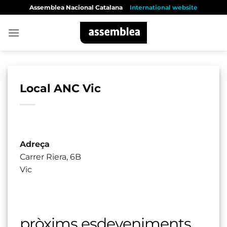
Skip
Assemblea Nacional Catalana
International website
to
content
Local ANC Vic
Adreça
Carrer Riera, 6B
Vic
pròxims esdeveniments