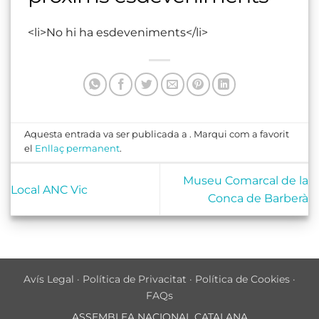
<li>No hi ha esdeveniments</li>
Aquesta entrada va ser publicada a . Marqui com a favorit
el
Enllaç permanent
.
Museu Comarcal de la
Local ANC Vic
Conca de Barberà
Avís Legal
·
Política de Privacitat
·
Política de Cookies
·
FAQs
ASSEMBLEA NACIONAL CATALANA