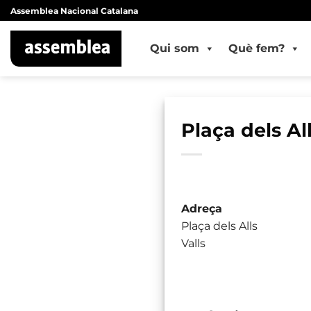
Skip
Assemblea Nacional Catalana
to
content
Qui som
Què fem?
Plaça dels All
Adreça
Plaça dels Alls
Valls