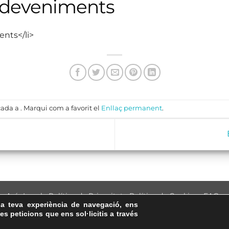
sdeveniments
ents</li>
ada a . Marqui com a favorit el
Enllaç permanent
.
Avís Legal
·
Política de Privacitat
·
Política de Cookies
·
FAQs
la teva experiència de navegació, ens
ASSEMBLEA NACIONAL CATALANA
les peticions que ens sol·licitis a través
Carrer de la Marina, 315, 08025 Barcelona · 93 347 17 14