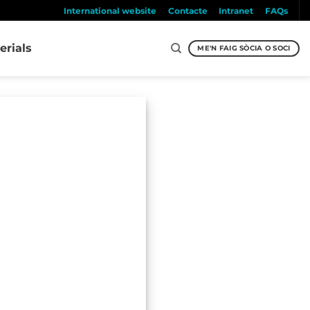
International website
Contacte
Intranet
FAQs
erials
ME'N FAIG SÒCIA O SOCI