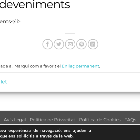
sdeveniments
ents</li>
ada a . Marqui com a favorit el
Enllaç permanent
.
let
Avís Legal
·
Política de Privacitat
·
Política de Cookies
·
FAQs
ASSEMBLEA NACIONAL CATALANA
teva experiència de navegació, ens ajuden a
 que ens sol·licitis a través de la web.
Carrer de la Marina, 315, 08025 Barcelona · 93 347 17 14