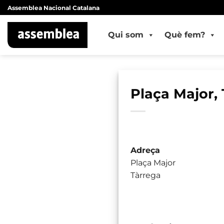
Skip
Assemblea Nacional Catalana
to
content
Qui som
Què fem?
Plaça Major,
Adreça
Plaça Major
Tàrrega