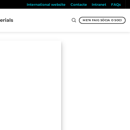
International website
Contacte
Intranet
FAQs
erials
ME'N FAIG SÒCIA O SOCI