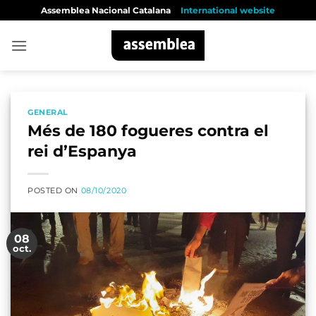
Skip
Assemblea Nacional Catalana
International website
to
content
GENERAL
Més de 180 fogueres contra el
rei d’Espanya
POSTED ON
08/10/2020
08
oct.