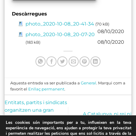
Descàrregues
photo_2020-10-08_20-41-34
(70 kB)
08/10/2020
photo_2020-10-08_20-07-20
08/10/2020
(183 kB)
Aquesta entrada va ser publicada a
General
. Marqui com a
favorit el
Enllaç permanent
.
Entitats, partits i sindicats
organitzen una gran
A Catalunya, ni rei ni
cadena humana per
corona. Independència!
Les cookies són importants per a tu, influeixen en la teva
deixar clar al Borbó que
experiència de navegació, ens ajuden a protegir la teva privacitat
Catalunya no té rei
i permeten realitzar les peticions que ens sol·licitis a través de la