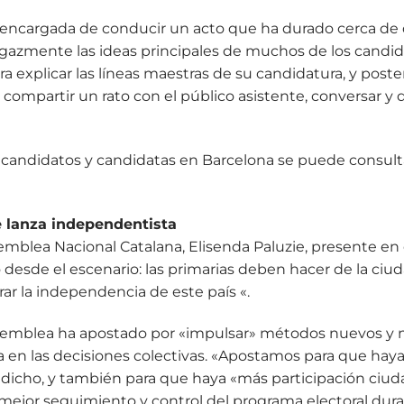
 encargada de conducir un acto que ha durado cerca de 
ugazmente las ideas principales de muchos de los candi
a explicar las líneas maestras de su candidatura, y pos
a compartir un rato con el público asistente, conversar y
los candidatos y candidatas en Barcelona se puede consult
de lanza independentista
emblea Nacional Catalana, Elisenda Paluzie, presente en 
 desde el escenario: las primarias deben hacer de la ciu
rar la independencia de este país «.
Assemblea ha apostado por «impulsar» métodos nuevos y 
a en las decisiones colectivas. «Apostamos para que hay
a dicho, y también para que haya «más participación ciu
mejor seguimiento y control del programa electoral duran