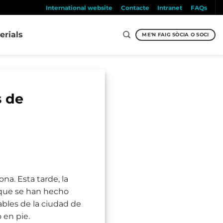
International website
Contacte
Intranet
FAQs
erials
ME'N FAIG SÒCIA O SOCI
s de
na. Esta tarde, la
 que se han hecho
ables de la ciudad de
 en pie.