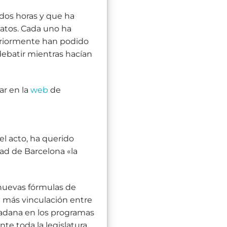
dos horas y que ha
datos. Cada uno ha
teriormente han podido
 debatir mientras hacían
ar en la
web
de
el acto, ha querido
dad de Barcelona «la
nuevas fórmulas de
a más vinculación entre
dadana en los programas
te toda la legislatura.