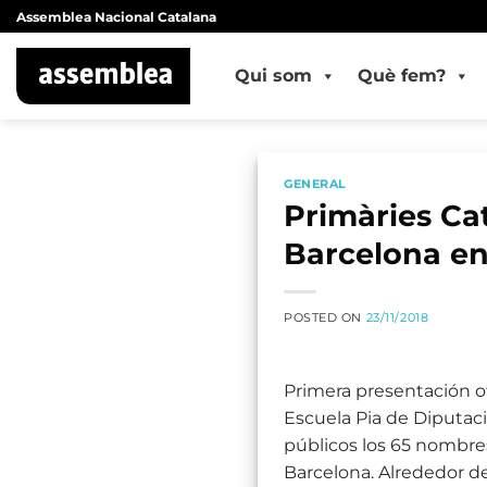
Skip
Assemblea Nacional Catalana
to
content
Qui som
Què fem?
GENERAL
Primàries Ca
Barcelona en
POSTED ON
23/11/2018
Primera presentación of
Escuela Pia de Diputac
públicos los 65 nombres
Barcelona. Alrededor d