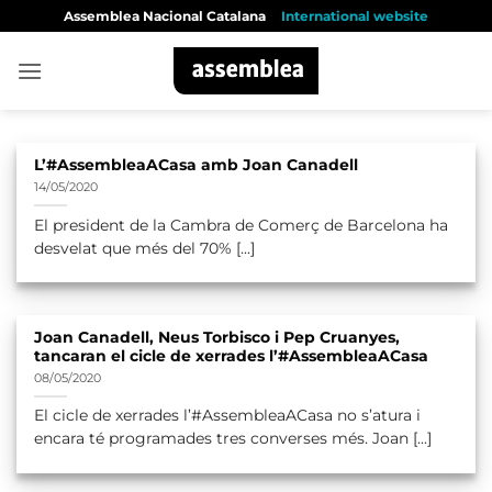
Skip
Assemblea Nacional Catalana
International website
to
content
L’#AssembleaACasa amb Joan Canadell
14/05/2020
El president de la Cambra de Comerç de Barcelona ha
desvelat que més del 70% [...]
Joan Canadell, Neus Torbisco i Pep Cruanyes,
tancaran el cicle de xerrades l’#AssembleaACasa
08/05/2020
El cicle de xerrades l’#AssembleaACasa no s’atura i
encara té programades tres converses més. Joan [...]