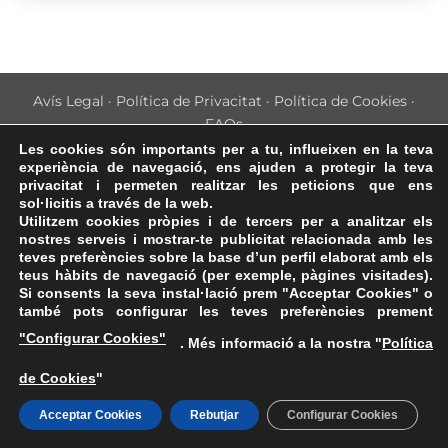
Avís Legal
·
Política de Privacitat
·
Política de Cookies
·
FAQs
Les cookies són importants per a tu, influeixen en la teva
ASSEMBLEA NACIONAL CATALANA
experiència de navegació, ens ajuden a protegir la teva
Carrer de la Marina, 315, 08025 Barcelona · 93 347 17 14
privacitat i permeten realitzar les peticions que ens
sol·licitis a través de la web.
Utilitzem cookies pròpies i de tercers per a analitzar els
nostres serveis i mostrar-te publicitat relacionada amb les
teves preferències sobre la base d’un perfil elaborat amb els
teus hàbits de navegació (per exemple, pàgines visitades).
Si consents la seva instal·lació prem "Acceptar Cookies" o
també pots configurar les teves preferències prement
"Configurar Cookies"
. Més informació a la nostra "
Política
de Cookies
"
Acceptar Cookies
Rebutjar
Configurar Cookies