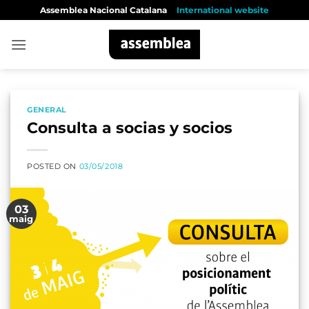
Skip
Assemblea Nacional Catalana
International website
to
content
GENERAL
Consulta a socias y socios
POSTED ON
03/05/2018
03
maig