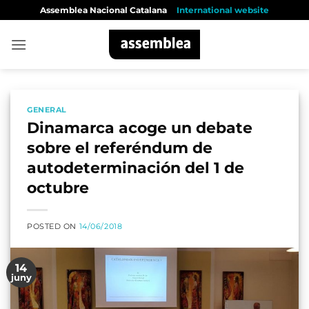
Skip
Assemblea Nacional Catalana
International website
to
content
GENERAL
Dinamarca acoge un debate
sobre el referéndum de
autodeterminación del 1 de
octubre
POSTED ON
14/06/2018
14
juny