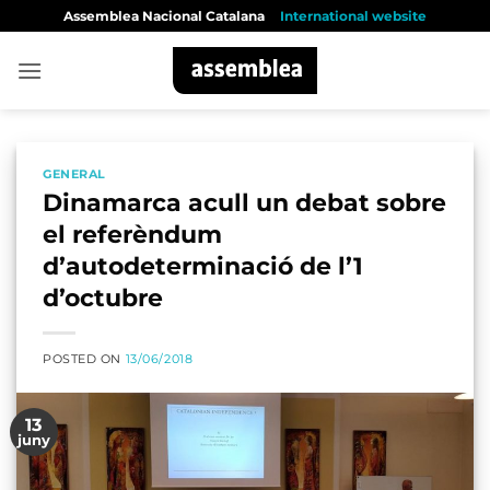
Skip
Assemblea Nacional Catalana
International website
to
content
GENERAL
Dinamarca acull un debat sobre
el referèndum
d’autodeterminació de l’1
d’octubre
POSTED ON
13/06/2018
13
juny