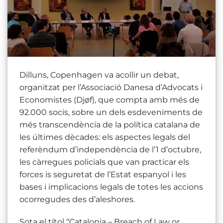
Dilluns, Copenhagen va acollir un debat,
organitzat per l’Associació Danesa d’Advocats i
Economistes (Djøf), que compta amb més de
92.000 socis, sobre un dels esdeveniments de
més transcendència de la política catalana de
les últimes dècades: els aspectes legals del
referèndum d’independència de l’1 d’octubre,
les càrregues policials que van practicar els
forces is seguretat de l’Estat espanyol i les
bases i implicacions legals de totes les accions
ocorregudes des d’aleshores.
Sota el títol “Catalonia – Breach of Law or