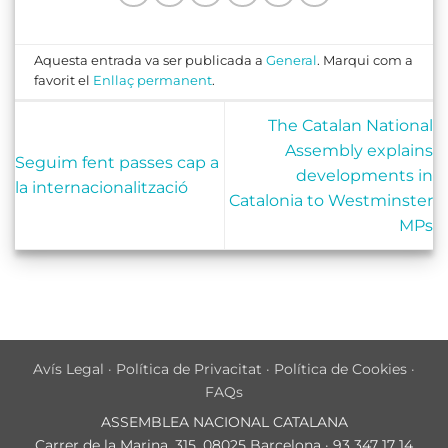
Aquesta entrada va ser publicada a
General
. Marqui com a
favorit el
Enllaç permanent
.
The Catalan National
Assembly explains
Seguim fent passes cap a
developments in
la internacionalització
Catalonia to Westminster
MPs
Avís Legal
·
Política de Privacitat
·
Política de Cookies
·
FAQs
ASSEMBLEA NACIONAL CATALANA
Carrer de la Marina, 315, 08025 Barcelona · 93 347 17 14