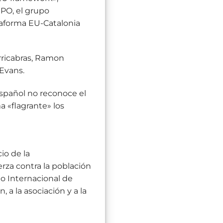
NPO, el grupo
ataforma EU-Catalonia
rricabras, Ramon
 Evans.
español no reconoce el
 «flagrante» los
io de la
erza contra la población
to Internacional de
 a la asociación y a la