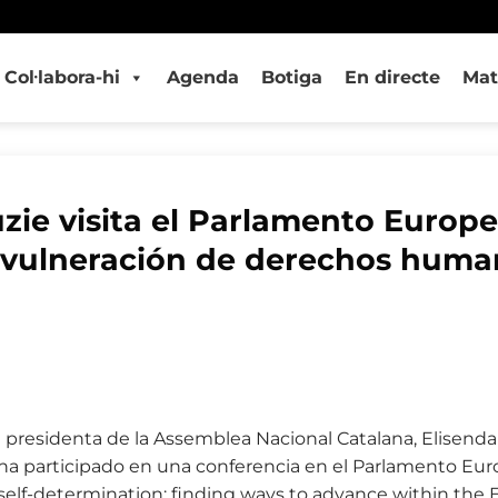
Col·labora-hi
Agenda
Botiga
En directe
Mat
uzie visita el Parlamento Europ
 vulneración de derechos huma
 la presidenta de la Assemblea Nacional Catalana, Elisenda
ha participado en una conferencia en el Parlamento Eur
o self-determination: finding ways to advance within the