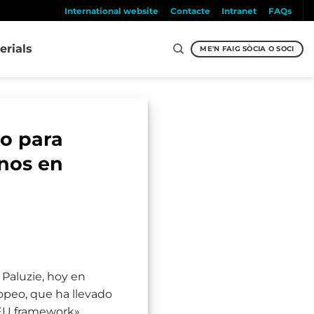
International website
Contacte
Intranet
FAQs
erials
ME'N FAIG SÒCIA O SOCI
eo para
nos en
 Paluzie, hoy en
opeo, que ha llevado
 EU framework»,