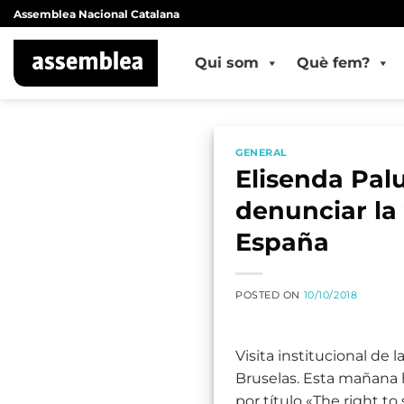
Skip
Assemblea Nacional Catalana
to
content
Qui som
Què fem?
GENERAL
Elisenda Pal
denunciar la
España
POSTED ON
10/10/2018
Visita institucional de
Bruselas. Esta mañana 
por título «The right t