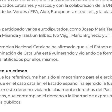
tados catalanes y vascos, y con la colaboración de la U
e los Verdes / EFA, Alde, European United Left, y la pl
 participado varios eurodiputados, como Josep Maria Te
 Miranda y Izaskun Bilbao, Ivo Vajgl, Mario Brghezio y Jill
semblea Nacional Catalana ha afirmado que si el Estado 
nación de Cataluña está vulnerando y violando de forma
s ratificados por ellos mismos.
 en un crimen
e los referéndums han sido el mecanismo para el ejercic
e en el caso catalán, el Estado español ha ejercido la fu
rcer este derecho, violando claramente derechos del Pac
icos, que contemplan el derecho a la libertad de expresión,
s públicos.