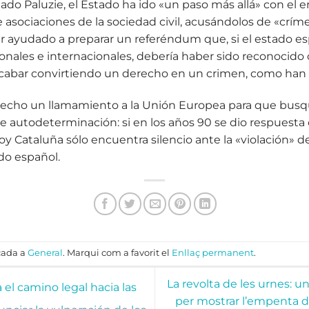
ado Paluzie, el Estado ha ido «un paso más allá» con el
de asociaciones de la sociedad civil, acusándolos de «cr
er ayudado a preparar un referéndum que, si el estado e
ionales e internacionales, debería haber sido reconoc
o acabar convirtiendo un derecho en un crimen, como han
 hecho un llamamiento a la Unión Europea para que bus
e autodeterminación: si en los años 90 se dio respuesta
 hoy Cataluña sólo encuentra silencio ante la «violación
do español.
cada a
General
. Marqui com a favorit el
Enllaç permanent
.
La revolta de les urnes: u
el camino legal hacia las
per mostrar l’empenta 