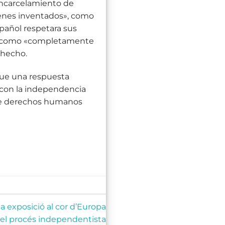
 encarcelamiento de
ímenes inventados», como
spañol respetara sus
ido como «completamente
 hecho.
que una respuesta
 con la independencia
» de derechos humanos
na exposició al cor d’Europa
del procés independentista