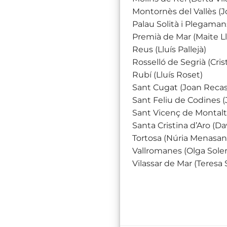
Montornès del Vallès (
Palau Solità i Plegamans
Premià de Mar (Maite Ll
Reus (Lluís Pallejà)
Rosselló de Segrià (Cris
Rubí (Lluís Roset)
Sant Cugat (Joan Reca
Sant Feliu de Codines 
Sant Vicenç de Montalt
Santa Cristina d’Aro (D
Tortosa (Núria Menasan
Vallromanes (Olga Soler
Vilassar de Mar (Teresa S