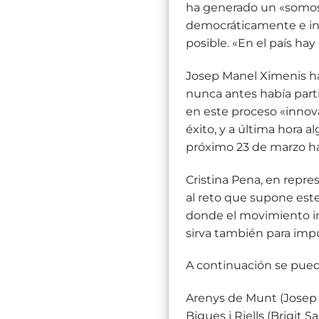
ha generado un «somos 
democráticamente e inn
posible. «En el país ha
Josep Manel Ximenis ha
nunca antes había parti
en este proceso «innov
éxito, y a última hora 
próximo 23 de marzo ha
Cristina Pena, en repre
al reto que supone este
donde el movimiento in
sirva también para imp
A continuación se pued
Arenys de Munt (Josep 
Bigues i Riells (Brigit S