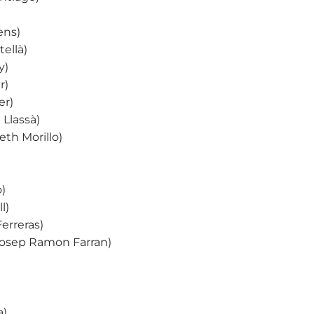
ens)
tellà)
y)
r)
er)
 Llassà)
eth Morillo)
o)
l)
erreras)
Josep Ramon Farran)
a)