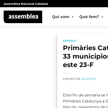
Skip
Assemblea Nacional Catalana
to
content
Qui som
Què fem?
GENERAL
Primàries Ca
33 municipio
este 23-F
POSTED ON
25/02/2019
Este fin de semana se h
Primàries Catalunya a 3
Paluzie, presidenta de