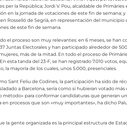
 per la República; Jordi V. Pou, alcaldable de Primàries e
n en la jornada de votaciones de este fin de semana; y 
s en Rosselló de Segrià, en representación del municipi
ones de este fin de semana.
todo el proceso son muy relevantes: en 6 meses, se han 
37 Juntas Electorales y han participado alrededor de 500
n mujeres, más de la mitad. En todo el proceso de Primàr
En esta tanda del 23-F, se han registrado 7.010 votos, e
, la mayoría de los cuales, unos 5.000, presenciales.
o Sant Feliu de Codines, la participación ha sido de réc
asladado a Barcelona, ​​sería como si hubieran votado más
vo método» para conformar candidaturas que generan un n
a en procesos que son «muy importantes», ha dicho Palu
 la gente organizada es la principal estructura de Esta