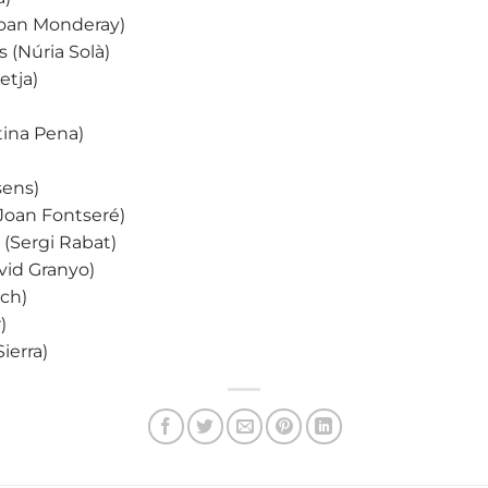
Joan Monderay)
 (Núria Solà)
etja)
tina Pena)
sens)
(Joan Fontseré)
 (Sergi Rabat)
avid Granyo)
ch)
)
ierra)