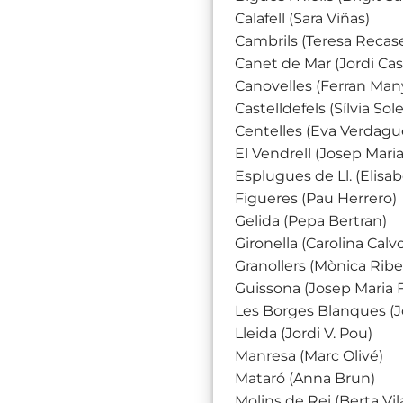
Calafell (Sara Viñas)
Cambrils (Teresa Recas
Canet de Mar (Jordi Cas
Canovelles (Ferran Man
Castelldefels (Sílvia Sole
Centelles (Eva Verdagu
El Vendrell (Josep Maria
Esplugues de Ll. (Elisab
Figueres (Pau Herrero)
Gelida (Pepa Bertran)
Gironella (Carolina Calv
Granollers (Mònica Ribel
Guissona (Josep Maria F
Les Borges Blanques (
Lleida (Jordi V. Pou)
Manresa (Marc Olivé)
Mataró (Anna Brun)
Molins de Rei (Berta Vil