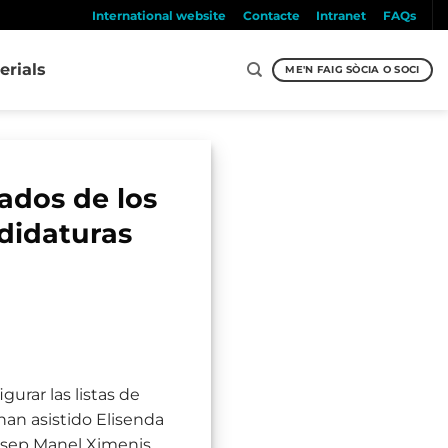
International website
Contacte
Intranet
FAQs
erials
ME'N FAIG SÒCIA O SOCI
ados de los
didaturas
urar las listas de
han asistido Elisenda
osep Manel Ximenis,