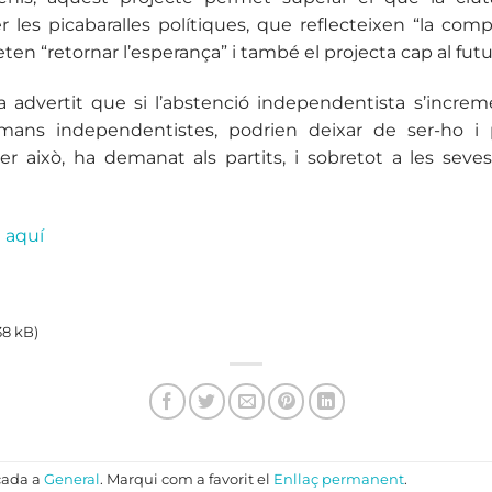
 les picabaralles polítiques, que reflecteixen “la comp
en “retornar l’esperança” i també el projecta cap al futu
a advertit que si l’abstenció independentista s’increm
ans independentistes, podrien deixar de ser-ho i
er això, ha demanat als partits, i sobretot a les seves 
d
aquí
38 kB)
cada a
General
. Marqui com a favorit el
Enllaç permanent
.