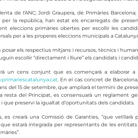
identa de l’ANC; Jordi Graupera, de Primàries Barcelona;
per la república, han estat els encarregats de presen
nt eleccions primàries obertes per escollir les candid
sversals per a les properes eleccions municipals a Catalunya
posar els respectius mitjans i recursos, tècnics i humans,
guin escollir “directament i lliure” els candidats i candi
sarà un cens conjunt que es començarà a elaborar a pa
.prima
riescatalunya.cat
. En el cas concret de Barcelona
ns del 15 de setembre, que ampliarà el termini de pres
 la resta del Principat, es consensuarà un reglament ge
 i que preservi la igualtat d’oportunitats dels candidats.
és, es crearà una Comissió de Garanties, “que vetllarà p
i que estarà integrada per representants de les entitats
imàries”.