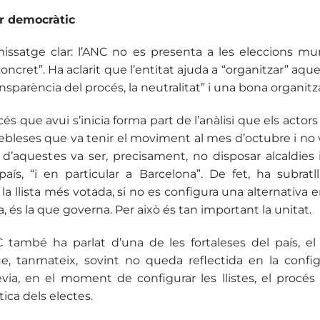
r democràtic
issatge clar: l’ANC no es presenta a les eleccions muni
ncret”. Ha aclarit que l’entitat ajuda a “organitzar” aqu
ransparència del procés, la neutralitat” i una bona organitz
s que avui s’inicia forma part de l’anàlisi que els actors po
febleses que va tenir el moviment al mes d’octubre i no 
d’aquestes va ser, precisament, no disposar alcaldies
país, “i en particular a Barcelona”. De fet, ha subratll
la llista més votada, si no es configura una alternativa 
, és la que governa. Per això és tan important la unitat.
 també ha parlat d’una de les fortaleses del país, el 
ue, tanmateix, sovint no queda reflectida en la configu
èvia, en el moment de configurar les llistes, el procés s
ca dels electes.