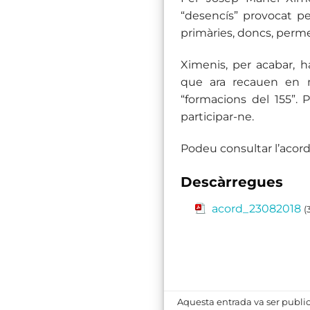
“desencís” provocat per
primàries, doncs, permet
Ximenis, per acabar, h
que ara recauen en m
“formacions del 155”. P
participar-ne.
Podeu consultar l’acor
Descàrregues
acord_23082018
(
Aquesta entrada va ser publi