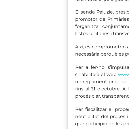
Elisenda Paluzie, pres
promotor de Primàries 
“organitzar conjuntame
llistes unitàries i tran
Així, es comprometen a 
necessària perquè es pu
Per a fer-ho, s’impul
s’habilitarà el web
www
un reglament propi aba
fins al 31 d’octubre. A
procés clar, transparent
Per fiscalitzar el proc
neutralitat del procés 
que participin en les pr