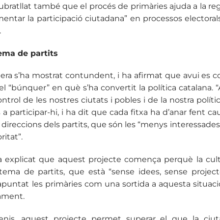
ubratllat també que el procés de primàries ajuda a la re
mentar la participació ciutadana” en processos electoral
.
ema de partits
upera s’ha mostrat contundent, i ha afirmat que avui es 
 el “búnquer” en què s’ha convertit la política catalana. “A
ontrol de les nostres ciutats i pobles i de la nostra políti
s a participar-hi, i ha dit que cada fitxa ha d’anar fent c
 direccions dels partits, que són les “menys interessades
ritat”.
 explicat que aquest projecte comença perquè la cultu
istema de partits, que està “sense idees, sense project
ha apuntat les primàries com una sortida a aquesta situaci
ament.
nis, aquest projecte permet superar el que la ci