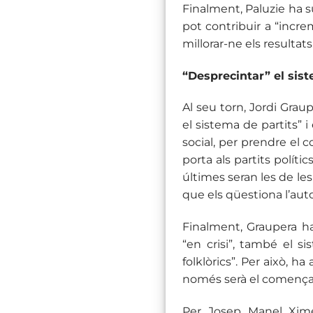
Finalment, Paluzie ha s
pot contribuir a “incre
millorar-ne els resultats
“Desprecintar” el sist
Al seu torn, Jordi Gra
el sistema de partits” i
social, per prendre el c
porta als partits polític
últimes seran les de les
que els qüestiona l’auto
Finalment, Graupera ha
“en crisi”, també el s
folklòrics”. Per això, 
només serà el començ
Per Josep Manel Xime