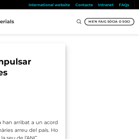
International website
Contacte
Intranet
FAQs
erials
ME'N FAIG SÒCIA O SOCI
mpulsar
es
a han arribat a un acord
màries arreu del país. Ho
 la seu de l’ANC.