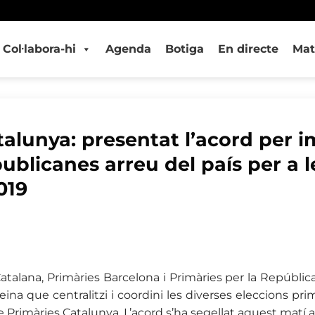
Col·labora-hi
Agenda
Botiga
En directe
Mat
talunya: presentat l’acord per i
ublicanes arreu del país per a l
019
talana, Primàries Barcelona i Primàries per la Repúblic
ina que centralitzi i coordini les diverses eleccions pri
e Primàries Catalunya. L’acord s’ha segellat aquest matí a