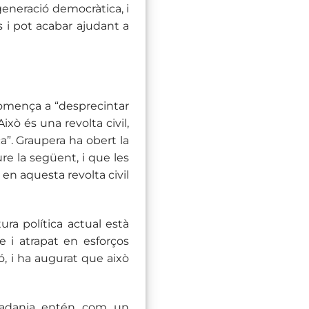
generació democràtica, i
s i pot acabar ajudant a
comença a “desprecintar
ixò és una revolta civil,
ca”. Graupera ha obert la
aure la següent, i que les
 en aquesta revolta civil
ra política actual està
e i atrapat en esforços
ó, i ha augurat que això
utadania entén com un