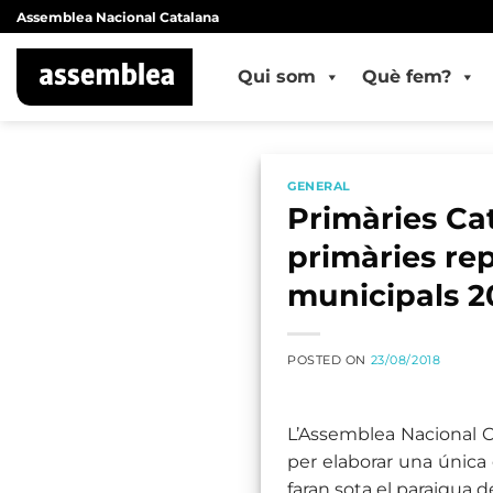
Skip
Assemblea Nacional Catalana
to
content
Qui som
Què fem?
GENERAL
Primàries Ca
primàries rep
municipals 2
POSTED ON
23/08/2018
L’Assemblea Nacional Ca
per elaborar una única e
faran sota el paraigua d