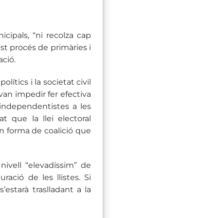
cipals, “ni recolza cap
est procés de primàries i
ació.
lítics i la societat civil
van impedir fer efectiva
 independentistes a les
at que la llei electoral
en forma de coalició que
nivell “elevadíssim” de
ració de les llistes. Si
’estarà traslladant a la