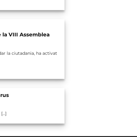
e la VIII Assemblea
ar la ciutadania, ha activat
irus
...]