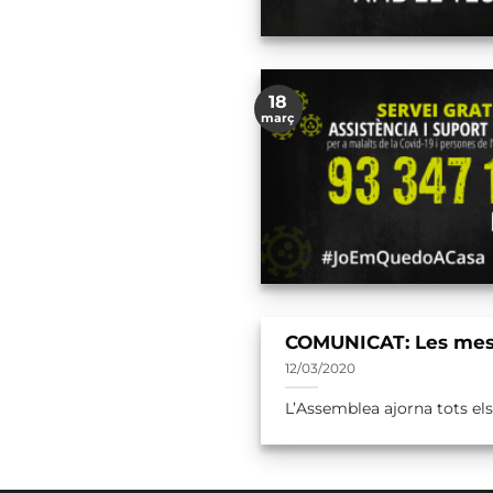
18
març
COMUNICAT: Les mesur
12/03/2020
L’Assemblea ajorna tots els a