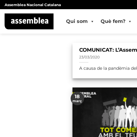
Skip
Assemblea Nacional Catalana
to
content
Qui som
Què fem?
COMUNICAT: L’Assembl
23/03/2020
A causa de la pandèmia del 
18
març