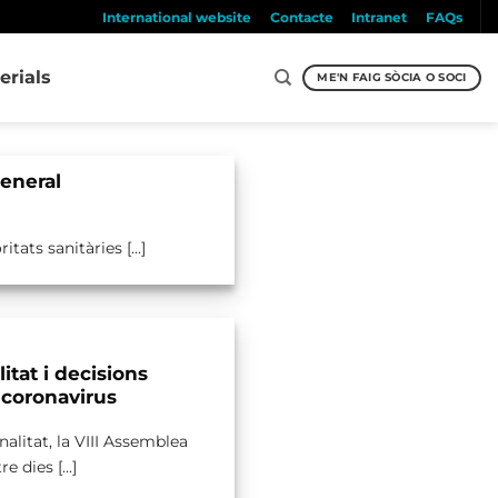
International website
Contacte
Intranet
FAQs
erials
ME'N FAIG SÒCIA O SOCI
eneral
ts sanitàries [...]
tat i decisions
 coronavirus
litat, la VIII Assemblea
 dies [...]