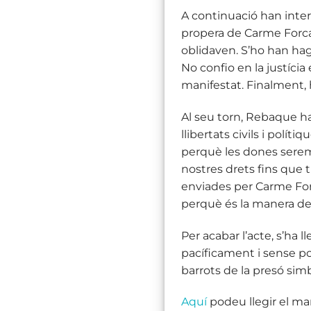
A continuació han inte
propera de Carme Forcad
oblidaven. S’ho han hag
No confio en la justíci
manifestat. Finalment, 
Al seu torn, Rebaque ha 
llibertats civils i polít
perquè les dones serem 
nostres drets fins que 
enviades per Carme Forc
perquè és la manera de d
Per acabar l’acte, s’ha l
pacíficament i sense por
barrots de la presó simbò
Aquí
podeu llegir el ma