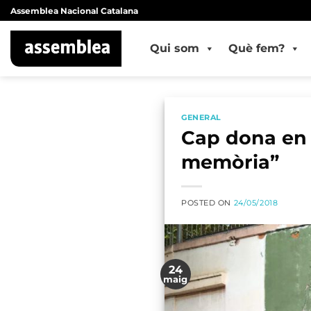
Skip
Assemblea Nacional Catalana
to
content
Qui som
Què fem?
GENERAL
Cap dona en l
memòria”
POSTED ON
24/05/2018
24
maig