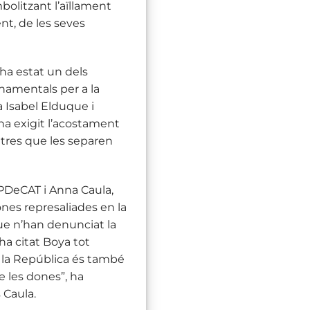
bolitzant l’aïllament
nt, de les seves
 ha estat un dels
onamentals per a la
a Isabel Elduque i
’ha exigit l’acostament
etres que les separen
PDeCAT i Anna Caula,
nes represaliades en la
que n’han denunciat la
 ha citat Boya tot
r la República és també
de les dones”, ha
 Caula.