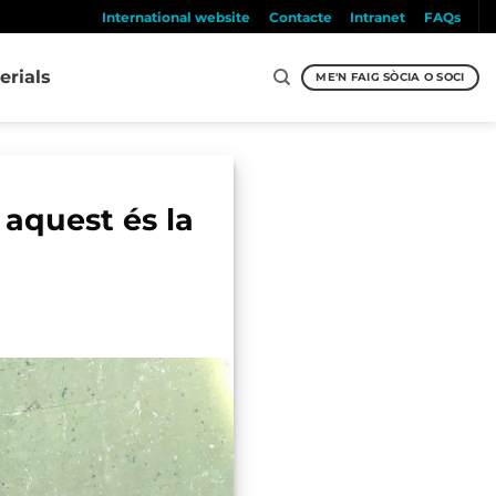
International website
Contacte
Intranet
FAQs
erials
ME'N FAIG SÒCIA O SOCI
 aquest és la