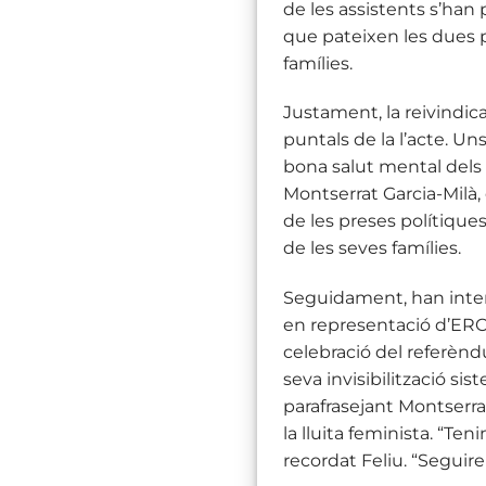
de les assistents s’han 
que pateixen les dues p
famílies.
Justament, la reivindicac
puntals de la l’acte. U
bona salut mental dels m
Montserrat Garcia-Milà,
de les preses polítique
de les seves famílies.
Seguidament, han inter
en representació d’ERC.
celebració del referèndu
seva invisibilització si
parafrasejant Montserra
la lluita feminista. “Ten
recordat Feliu. “Seguire