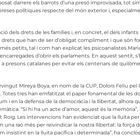
posat darrere els barrots d’una presó improvisada, tot sim
reses polítiques respecte del món exterior i, especialme
ió dels drets de les famílies i, en concret, el dels infants
ns drets que han de ser d’obligat compliment i que són f
és petits, tal i com han explicat les psicoanalistes Mari
 encarregades d’obrir els parlaments. En aquest sentit, s
s a presons catalanes per evitar els centenars de quilòm
vingut Mireya Boya, en nom de la CUP, Dolors Feliu pel 
 Totes tres han emfatitzat el paper fonamental de les do
m i en la defensa de la democràcia i la llibertat, alhora 
stemàtica. “Si hi ha un acte d’amor, aquest és la memòria”,
t Roig. Les intervencions han evidenciat que la lluita pe
im una raó més per reivindicar la nostra llibertat: la força 
m insistint en la lluita pacífica i determinada”, ha conclòs