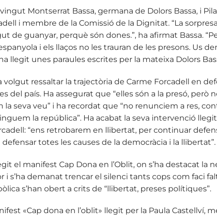
rvingut Montserrat Bassa, germana de Dolors Bassa, i Pi
ell i membre de la Comissió de la Dignitat. “La sorpresa
ut de guanyar, perquè són dones.”, ha afirmat Bassa. “Pe
a espanyola i els llaços no les trauran de les presons. Us
ha llegit unes paraules escrites per la mateixa Dolors Ba
volgut ressaltar la trajectòria de Carme Forcadell en defe
iques del país. Ha assegurat que “elles són a la presó, però 
la seva veu” i ha recordat que “no renunciem a res, con
tinguem la república”. Ha acabat la seva intervenció llegi
adell: “ens retrobarem en llibertat, per continuar defen
efensar totes les causes de la democràcia i la llibertat”.
legit el manifest Cap Dona en l’Oblit, on s’ha destacat la n
 i s’ha demanat trencar el silenci tants cops com faci fal
lica s’han obert a crits de “llibertat, preses polítiques”.
nifest «Cap dona en l’oblit» llegit per la Paula Castellv