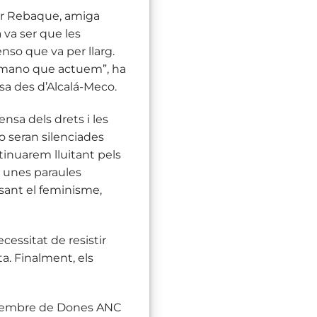
lar Rebaque, amiga
 va ser que les
nso que va per llarg.
 demano que actuem”, ha
ssa des d’Alcalá-Meco.
nsa dels drets i les
no seran silenciades
tinuarem lluitant pels
t unes paraules
sant el feminisme,
ecessitat de resistir
ta. Finalment, els
í, membre de Dones ANC