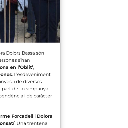
era Dolors Bassa són
ersones s’han
ona en l’Oblit’
,
ones
. L’esdeveniment
yes, i de diversos
ma part de la campanya
pendència i de caràcter
rme Forcadell
i
Dolors
Ponsatí
. Una trentena