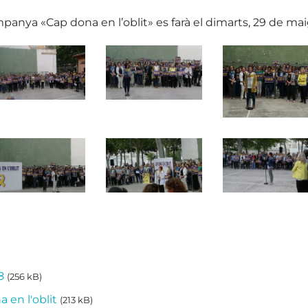
panya «Cap dona en l’oblit» es farà el dimarts, 29 de mai
8
(256 kB)
 en l'oblit
(213 kB)