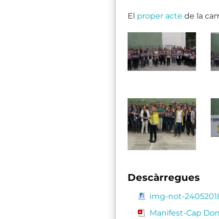
El
proper acte
de la cam
Descàrregues
img-not-2405201
Manifest-Cap Dona