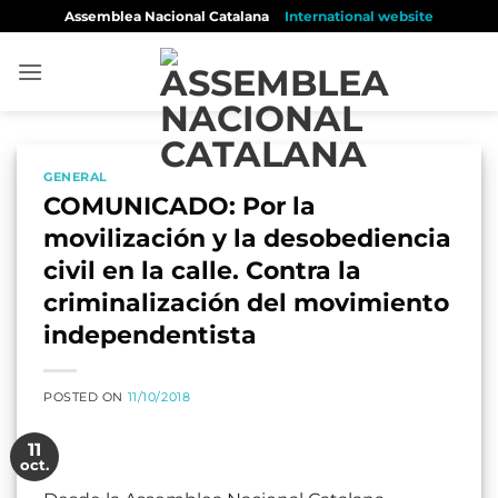
Skip
Assemblea Nacional Catalana
International website
to
content
GENERAL
COMUNICADO: Por la
movilización y la desobediencia
civil en la calle. Contra la
criminalización del movimiento
independentista
POSTED ON
11/10/2018
11
oct.