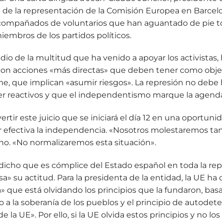
efe de la representación de la Comisión Europea en Barcelo
acompañados de voluntarios que han aguantado de pie to
e miembros de los partidos políticos.
dio de la multitud que ha venido a apoyar los activistas, 
con acciones «más directas» que deben tener como objeti
e, que implican «asumir riesgos». La represión no debe 
ser reactivos y que el independentismo marque la agend
ertir este juicio que se iniciará el día 12 en una oportunid
cer efectiva la independencia. «Nosotros molestaremos t
ho. «No normalizaremos esta situación».
 dicho que es cómplice del Estado español en toda la rep
» su actitud. Para la presidenta de la entidad, la UE ha 
a» que está olvidando los principios que la fundaron, basado
o a la soberanía de los pueblos y el principio de autodet
 la UE». Por ello, si la UE olvida estos principios y no lo