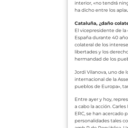
interior, «no tendrá ni
ha dicho entre los apla
Cataluña, ¿daño colate
El vicepresidente de l
España durante 40 años
colateral de los intere
libertades y los derec
hermandad de los pueblo
Jordi Vilanova, uno de l
internacional de la Ass
pueblos de Europa», ta
Entre ayer y hoy, repre
a cabo la acción. Carle
ERC, se han acercado p
personalidades tales c
amb R de República, Uni