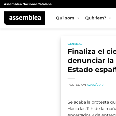
Skip
Assemblea Nacional Catalana
to
content
Qui som
Què fem?
GENERAL
Finaliza el c
denunciar la
Estado españ
POSTED ON
02/02/2019
Se acaba la protesta qu
Hacia las 11 h de la ma
encerrados y de entrega