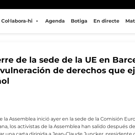
Col·labora-hi
Agenda
Botiga
En directe
Mat
ierre de la sede de la UE en Bar
 vulneración de derechos que ej
ol
e la Assemblea inició ayer en la sede de la Comisión Eur
ñana, los activistas de la Assemblea han salido después d
r una carta dirigida a Jean-Claude Juncker, presidente 