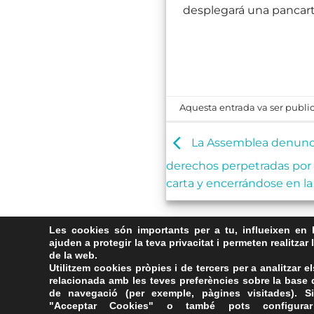
desplegará una pancarta
Aquesta entrada va ser publi
La Assemblea denunci
derechos perpetradas por 
carta y encerrándose en l
Les cookies són importants per a tu, influeixen en 
ajuden a protegir la teva privacitat i permeten realitzar 
de la web.
Utilitzem cookies pròpies i de tercers per a analitzar el
relacionada amb les teves preferències sobre la base d
de navegació (per exemple, pàgines visitades). Si
"Acceptar Cookies" o també pots configurar