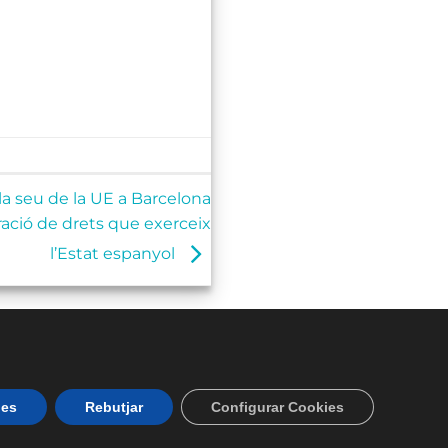
la seu de la UE a Barcelona
ració de drets que exerceix
l’Estat espanyol
ies
Rebutjar
Configurar Cookies