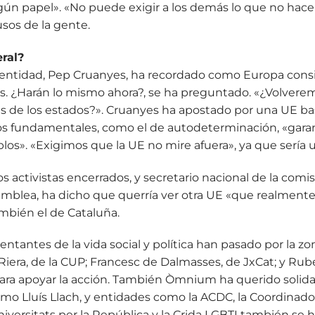
ngún papel». «No puede exigir a los demás lo que no hace
usos de la gente.
ral?
a entidad, Pep Cruanyes, ha recordado como Europa cons
. ¿Harán lo mismo ahora?, se ha preguntado. «¿Volvere
ses de los estados?». Cruanyes ha apostado por una UE ba
hos fundamentales, como el de autodeterminación, «garan
s». «Exigimos que la UE no mire afuera», ya que sería u
os activistas encerrados, y secretario nacional de la comi
emblea, ha dicho que querría ver otra UE «que realmente
mbién el de Cataluña.
sentantes de la vida social y política han pasado por la z
s Riera, de la CUP; Francesc de Dalmasses, de JxCat; y 
ara apoyar la acción. También Òmnium ha querido solidar
omo Lluís Llach, y entidades como la ACDC, la Coordinado
versitats per la República y la Crida LGBTI también se 