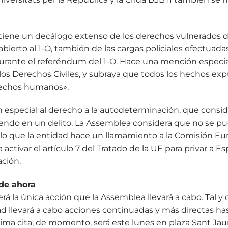
tiene un decálogo extenso de los derechos vulnerados d
abierto al 1-O, también de las cargas policiales efectuada
rante el referéndum del 1-O. Hace una mención especial 
 los Derechos Civiles, y subraya que todos los hechos e
rechos humanos».
 especial al derecho a la autodeterminación, que consid
endo en un delito. La Assemblea considera que no se pue
 lo que la entidad hace un llamamiento a la Comisión Eur
 activar el artículo 7 del Tratado de la UE para privar a 
ación.
 de ahora
erá la única acción que la Assemblea llevará a cabo. Tal y
dad llevará a cabo acciones continuadas y más directas ha
ima cita, de momento, será este lunes en plaza Sant Ja