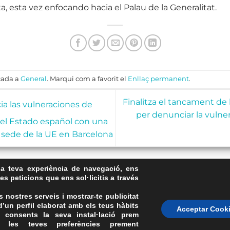
, esta vez enfocando hacia el Palau de la Generalitat.
cada a
General
. Marqui com a favorit el
Enllaç permanent
.
Finalitza el tancament de 
a las vulneraciones de
per denunciar la vulne
el Estado español con una
a sede de la UE en Barcelona
la teva experiència de navegació, ens
les peticions que ens sol·licitis a través
s nostres serveis i mostrar-te publicitat
’un perfil elaborat amb els teus hàbits
Avís Legal
·
Política de Privacitat
·
Política de Cookies
·
FAQs
Acceptar Cook
 consents la seva instal·lació prem
ASSEMBLEA NACIONAL CATALANA
 les teves preferències prement