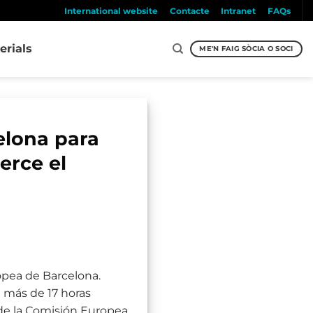
International website
Contacte
Intranet
FAQs
erials
ME'N FAIG SÒCIA O SOCI
celona para
erce el
opea de Barcelona.
e más de 17 horas
de la Comisión Europea,