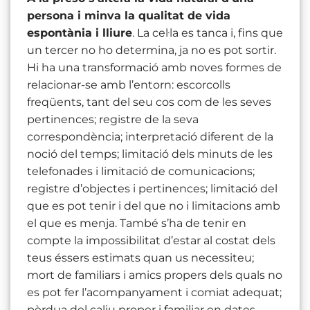
persona i minva la qualitat de vida
espontània i lliure
. La cel·la es tanca i, fins que
un tercer no ho determina, ja no es pot sortir.
Hi ha una transformació amb noves formes de
relacionar-se amb l’entorn: escorcolls
freqüents, tant del seu cos com de les seves
pertinences; registre de la seva
correspondència; interpretació diferent de la
noció del temps; limitació dels minuts de les
telefonades i limitació de comunicacions;
registre d’objectes i pertinences; limitació del
que es pot tenir i del que no i limitacions amb
el que es menja. També s’ha de tenir en
compte la impossibilitat d’estar al costat dels
teus éssers estimats quan us necessiteu;
mort de familiars i amics propers dels quals no
es pot fer l’acompanyament i comiat adequat;
pèrdua del caliu proper i familiar en dates