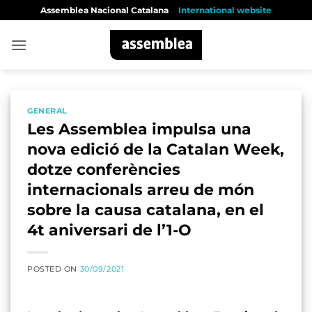
Skip
Assemblea Nacional Catalana
International website
to
content
GENERAL
Les Assemblea impulsa una
nova edició de la Catalan Week,
dotze conferències
internacionals arreu de món
sobre la causa catalana, en el
4t aniversari de l’1-O
POSTED ON
30/09/2021