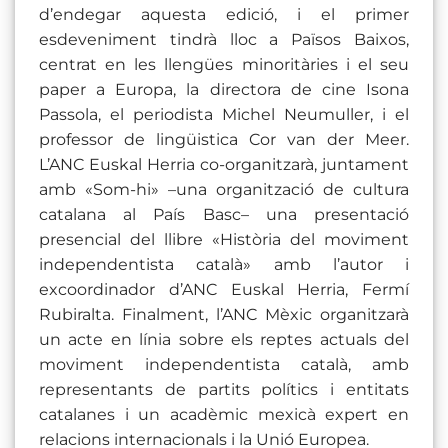
d’endegar aquesta edició, i el primer
esdeveniment tindrà lloc a Països Baixos,
centrat en les llengües minoritàries i el seu
paper a Europa, la directora de cine Isona
Passola, el periodista Michel Neumuller, i el
professor de lingüistica Cor van der Meer.
L’ANC Euskal Herria co-organitzarà, juntament
amb «Som-hi» –una organització de cultura
catalana al País Basc– una presentació
presencial del llibre «Història del moviment
independentista català» amb l’autor i
excoordinador d’ANC Euskal Herria, Fermí
Rubiralta. Finalment, l’ANC Mèxic organitzarà
un acte en línia sobre els reptes actuals del
moviment independentista català, amb
representants de partits polítics i entitats
catalanes i un acadèmic mexicà expert en
relacions internacionals i la Unió Europea.